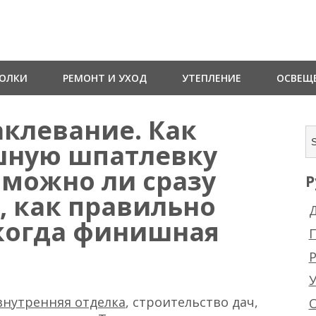
ТОЛКИ
РЕМОНТ И УХОД
УТЕПЛЕНИЕ
ОСВЕЩ
клевание. Как
шную шпатлевку
 можно ли сразу
Р
, как правильно
Д
когда финишная
Р
внутренняя отделка
, строительство дач,