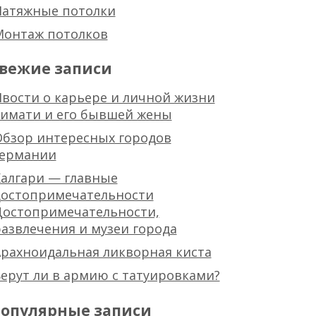
Натяжные потолки
Монтаж потолков
вежие записи
вости о карьере и личной жизни
тимати и его бывшей жены
Обзор интересных городов
германии
алгари — главные
достопримечательности
Достопримечательности,
азвлечения и музеи города
рахноидальная ликворная киста
ерут ли в армию с татуировками?
опулярные записи