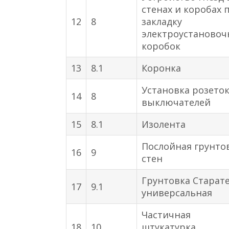
стенах и коробах 
12
8
закладку
электроустаново
коробок
13
8.1
Коронка
Установка розеток
14
8
выключателей
15
8.1
Изолента
Послойная грунто
16
9
стен
Грунтовка Старат
17
9.1
универсальная
Частичная
18
10
штукатурка