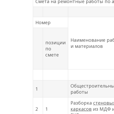
Смета на ремонтные работы по ад
Номер
Наименование ра
позиции
и материалов
по
смете
Общестроительн
1
работы
Разборка
стеновы
2
1
каркасов
из МДФ 