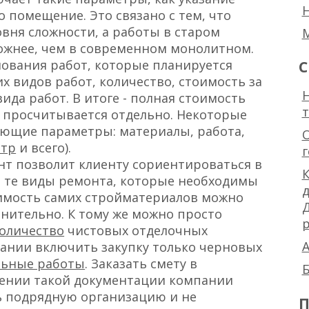
 помещение. Это связано с тем, что
овня сложности, а работы в старом
ожнее, чем в современном монолитном.
ования работ, которые планируется
С
х видов работ, количество, стоимость за
Н
ида работ. В итоге - полная стоимость
 просчитывается отдельно. Некоторые
ующие параметры: материалы, работа,
етр
и всего).
нт позволит клиенту сориентироваться в
К
ь те виды ремонта, которые необходимы
оимость самих стройматериалов можно
нительно. К тому же можно просто
р
оличество
чистовых отделочных
А
пании включить закупку только черновых
льные работы
. Заказать смету в
Б
ении такой документации компании
 подрядную организацию и не
П