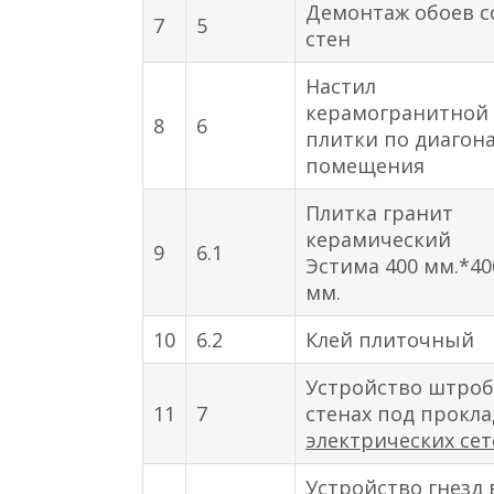
Демонтаж обоев с
7
5
стен
Настил
керамогранитной
8
6
плитки по диагон
помещения
Плитка гранит
керамический
9
6.1
Эстима 400 мм.*40
мм.
10
6.2
Клей плиточный
Устройство штроб
11
7
стенах под прокла
электрических се
Устройство гнезд 