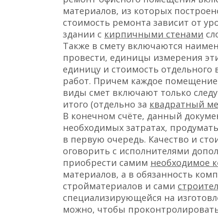
материалов, из которых построено
стоимость ремонта зависит от ур
здании с
кирпичными стенами
сл
Также в смету включаются наимен
провести, единицы измерения эти
единицу и стоимость отдельного в
работ. Причем каждое помещение
виды смет включают только след
итого (отдельно за
квадратный м
В конечном счёте, данный докуме
необходимых затратах, продумат
в первую очередь. Качество и ст
оговорить с исполнителями допол
приобрести самим
необходимое к
материалов, а в обязанность ком
стройматериалов и сами
строите
специализирующейся на изготовл
можно, чтобы проконтролировать