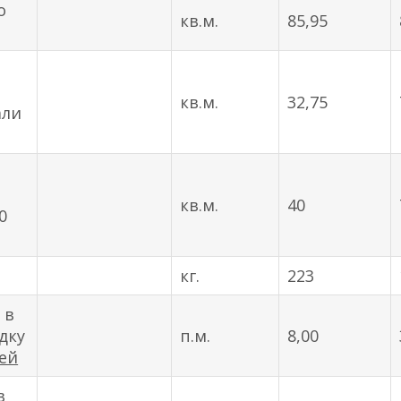
о
кв.м.
85,95
кв.м.
32,75
али
кв.м.
40
0
кг.
223
 в
дку
п.м.
8,00
тей
в