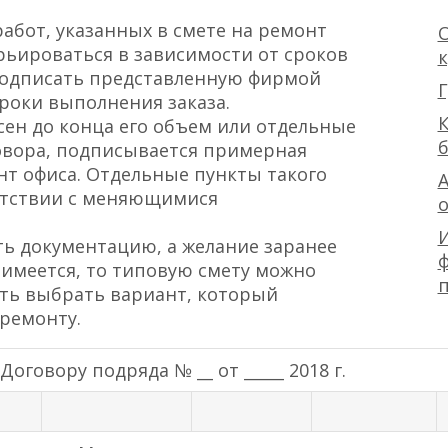
абот, указанных в смете на ремонт
О
рьироваться в зависимости от сроков
 подписать представленную фирмой
Г
сроки выполнения заказа.
К
сен до конца его объем или отдельные
овора, подписывается примерная
нт офиса. Отдельные пункты такого
А
етствии с меняющимися
ть документацию, а желание заранее
ф
имеется, то типовую смету можно
сть выбрать вариант, который
ремонту.
оговору подряда № __ от _____ 2018 г.