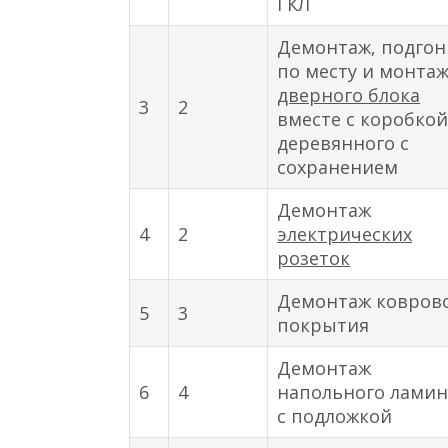
ГКЛ
Демонтаж, подгон
по месту и монта
дверного блока
3
2
вместе с коробко
деревянного с
сохранением
Демонтаж
4
2
электрических
розеток
Демонтаж ковров
5
3
покрытия
Демонтаж
6
4
напольного ламин
с подложкой