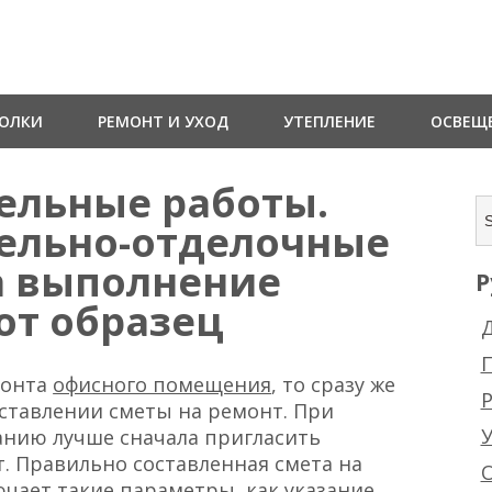
ТОЛКИ
РЕМОНТ И УХОД
УТЕПЛЕНИЕ
ОСВЕЩ
тельные работы.
тельно-отделочные
а выполнение
Р
от образец
Д
монта
офисного помещения
, то сразу же
Р
оставлении сметы на ремонт. При
нию лучше сначала пригласить
т. Правильно составленная смета на
чает такие параметры, как указание