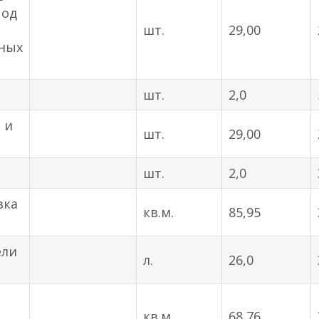
под
шт.
29,00
чных
шт.
2,0
 и
шт.
29,00
шт.
2,0
вка
кв.м.
85,95
ели
л.
26,0
кв.м.
68,76