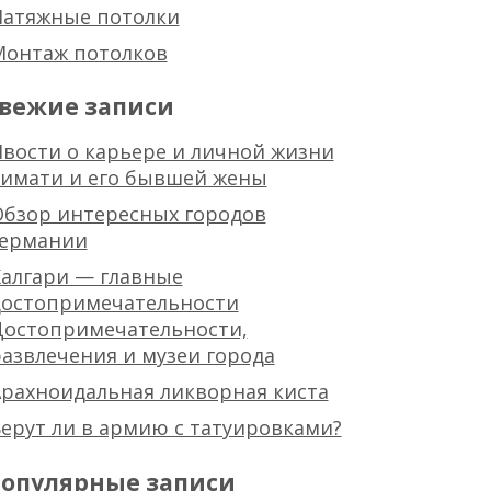
Натяжные потолки
Монтаж потолков
вежие записи
вости о карьере и личной жизни
тимати и его бывшей жены
Обзор интересных городов
германии
алгари — главные
достопримечательности
Достопримечательности,
азвлечения и музеи города
рахноидальная ликворная киста
ерут ли в армию с татуировками?
опулярные записи