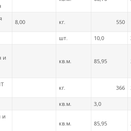
н
я
8,00
кг.
550
шт.
10,0
н и
кв.м.
85,95
IT
кг.
366
кв.м.
3,0
 и
кв.м.
85,95