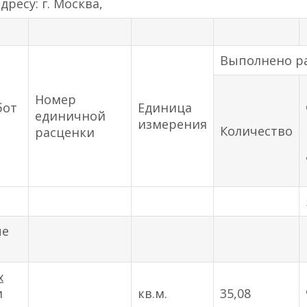
ресу: г. Москва,
Выполнено р
Номер
бот
Единица
единичной
измерения
Количество
расценки
ые
х
и
кв.м.
35,08