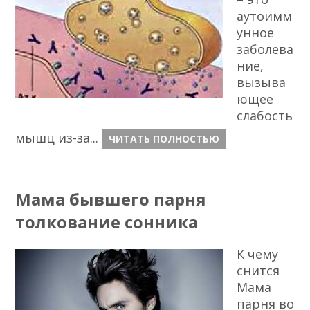
аутоимм
унное
заболева
ние,
вызыва
ющее
слабость
мышц из-за...
ЧИТАТЬ ПОЛНОСТЬЮ
Мама бывшего парня
толкование сонника
К чему
снится
Мама
парня во