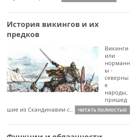
История викингов и их
предков
Викинги
или
норманн
ы -
северны
е
народы,
пришед
шие из Скандинавии с...
ЧИТАТЬ ПОЛНОСТЬЮ
Функции и обязанности