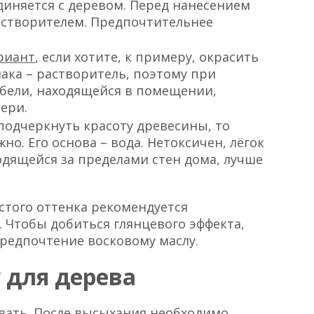
диняется с деревом. Перед нанесением
астворителем. Предпочтительнее
риант
, если хотите, к примеру, окрасить
 лака – растворитель, поэтому при
бели, находящейся в помещении,
вери.
 подчеркнуть красоту древесины, то
жно. Его основа – вода. Нетоксичен, лёгок
одящейся за пределами стен дома, лучше
стого оттенка рекомендуется
. Чтобы добиться глянцевого эффекта,
редпочтение восковому маслу.
 для дерева
вать. После высыхания необходимо