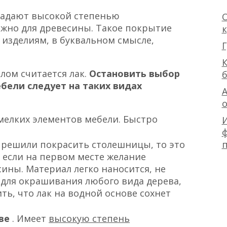
ладают высокой степенью
О
жно для древесины. Такое покрытие
 изделиям, в буквальном смысле,
Г
К
лом считается лак.
Остановить выбор
бели следует на таких видах
А
 мелких элементов мебели. Быстро
ф
ы решили покрасить столешницы, то это
 если на первом месте желание
ины. Материал легко наносится, не
 для окрашивания любого вида дерева,
ить, что лак на водной основе сохнет
ове
. Имеет
высокую степень