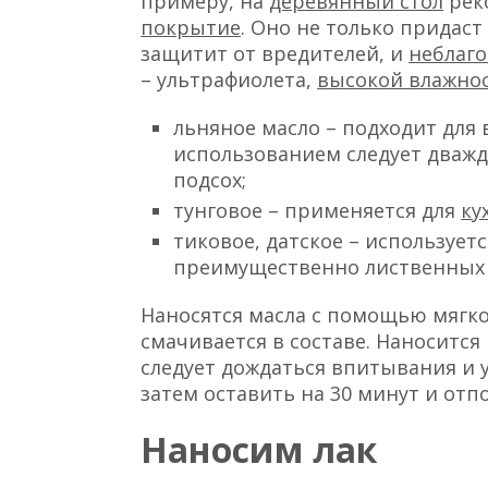
примеру, на
деревянный стол
рек
покрытие
. Оно не только придас
защитит от вредителей, и
неблаг
– ультрафиолета,
высокой влажно
льняное масло – подходит для 
использованием следует дважд
подсох;
тунговое – применяется для
ку
тиковое, датское – используетс
преимущественно лиственных 
Наносятся масла с помощью мягко
смачивается в составе. Наносится
следует дождаться впитывания и 
затем оставить на 30 минут и отп
Наносим лак