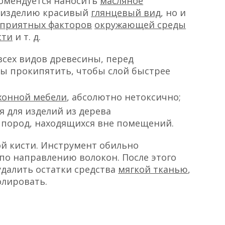
омендуется наносить
масляное
т изделию красивый
глянцевый вид
, но и
оприятных факторов
окружающей среды
сти
и т. д.
всех видов древесины, перед
ы прокипятить, чтобы слой быстрее
хонной мебели
, абсолютно нетоксично;
я для изделий из дерева
пород, находящихся вне помещений.
й кисти. Инструмент обильно
 по направлению волокон. После этого
удалить остатки средства
мягкой тканью
,
олировать.