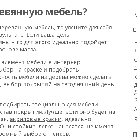
ревянную мебель?
деревянную мебель, то уясните для себя
С
зультате. Если ваша цель –
ны – то для этого идеально подойдёт
Н
основе масла.
 элемент мебели в интерьер,
ыбор на краске и подобрать
ность мебели из дерева можно сделать
К
и, выбор покрытий на сегодняшний день
р
подбирать специально для мебели.
А
тав покрытия. Лучше, если оно будет на
Так,
акриловые краски
, идеально
Б
 Они стойкие, легко наносятся, не имеют
П
огромный выбор оттенков.