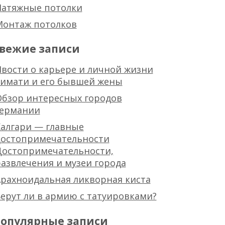
Натяжные потолки
Монтаж потолков
вежие записи
вости о карьере и личной жизни
тимати и его бывшей жены
Обзор интересных городов
германии
алгари — главные
достопримечательности
Достопримечательности,
азвлечения и музеи города
рахноидальная ликворная киста
ерут ли в армию с татуировками?
опулярные записи