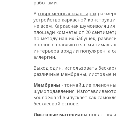
работами.
В
современных квартирах
размеры
устройство
каркасной конструкци
не всем. Каркасная шумоизоляция
площади комнаты от 20 сантиметр
по методу наших бабушек, развес
вполне справляются с минимальн
интерьера вряд ли популярен, а 
аллергии.
Выход один, использовать бескар
различные мембраны, листовые и
Мембраны
- тончайшие пленочн
шумоподавления. Изготавливаются
SoundGuard выпускает как самок
бесклеевой основе.
Листовые материалы
представл