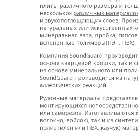
плиты
различного размера
и толщ
нескольких
различных материало
и звукопоглощающих слоев. Произ
натуральных или искусственных к
минеральная вата, пробка, гипсо
вспененные полимеры(ПЭТ, ПВХ).
Компания SoundGuard производит
основе кварцевой крошки, так и
на основе минерального или пол
SoundGuard производится из нат
аллергических реакций.
Рулонные материалы представля
монтирующихся непосредственно 
или саморезов. Изготавливаются к
волокно, войлок), так и из синте
полиэтилен или ПВХ, каучук) мате