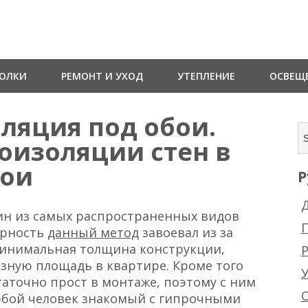
ТОЛКИ
РЕМОНТ И УХОД
УТЕПЛЕНИЕ
ОСВЕЩ
ляция под обои.
оизоляции стен в
бои
Р
Д
ин из самых распространенных видов
ярность
данный метод
завоевал из за
минимальная толщина конструкции,
Р
езную площадь в квартире. Кроме того
аточно прост в монтаже, поэтому с ним
юбой человек знакомый с гипрочными