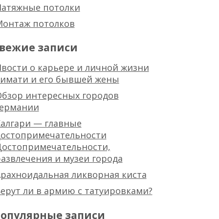
Натяжные потолки
Монтаж потолков
вежие записи
вости о карьере и личной жизни
тимати и его бывшей жены
Обзор интересных городов
германии
алгари — главные
достопримечательности
Достопримечательности,
азвлечения и музеи города
рахноидальная ликворная киста
ерут ли в армию с татуировками?
опулярные записи