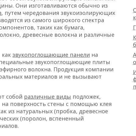
ины. Они изготавливаются обычно из
О
в
, путем чередования звукоизолирующих
водятся из самого широкого спектра
Г
омпонентов, таких как бумага,
волокно, древесные волокна и различные
К
А
 как
звукопоглощающие панели
на
 специальные звукопоглощающие плиты
иэфирного волокна. Продукция компании
уральных материалов и не вызывают
ф
ют собой
различные виды
подложек,
на поверхность стены с помощью клея
ак из натуральных (пробка, древесное
тических (поролон, вспененный
риалов.