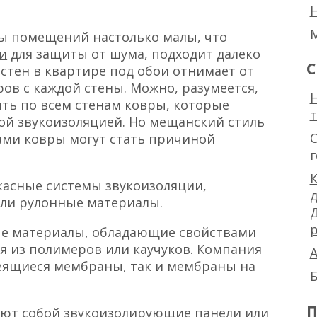
 помещений настолько малы, что
и
для защиты от шума, подходит далеко
С
 стен в квартире под обои отнимает от
ов с каждой стены. Можно, разумеется,
Н
ить по всем стенам ковры, которые
ой звукоизоляцией. Но мещанский стиль
сами ковры могут стать причиной
К
касные системы звукоизоляции,
ли рулонные материалы.
р
ые материалы, обладающие свойствами
 из полимеров или каучуков. Компания
А
леящиеся мембраны, так и мембраны на
Б
П
яют собой звукоизолирующие панели или