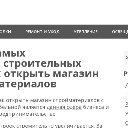
ТОЛКИ
РЕМОНТ И УХОД
УТЕПЛЕНИЕ
ОСВЕЩ
амых
 строительных
к открыть магазин
Р
атериалов
Д
как открыть магазин стройматериалов с
Р
абельной является
данная сфера
бизнеса и
предпринимательстве.
троек стремительно увеличивается. За