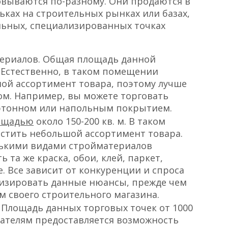
рогой,
дизайнерский интерьер
в данном
ичество продаж. Поэтому я рекомендую
у
дорогого ремонта
. Достаточно
ребованием: помещение должно быть
шей вентиляцией. Кроме этого, пожарная
т свои требования к помещениям,
ь всем нормам (вентиляция, условия
 данную бизнес идею, вам следует
а, выбрав подходящее направление.
вываются по-разному. Они продаются в
ьках на строительных рынках или базах,
льных, специализированных точках