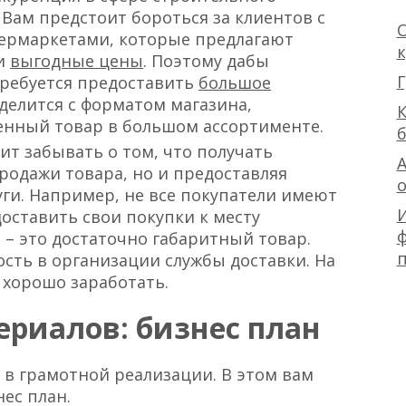
 Вам предстоит бороться за клиентов с
О
ермаркетами, которые предлагают
 и
выгодные цены
. Поэтому дабы
Г
требуется предоставить
большое
делится с форматом магазина,
К
енный товар в большом ассортименте.
ит забывать о том, что получать
А
родажи товара, но и предоставляя
ги. Например, не все покупатели имеют
оставить свои покупки к месту
ф
 – это достаточно габаритный товар.
сть в организации службы доставки. На
 хорошо заработать.
риалов: бизнес план
 в грамотной реализации. В этом вам
ес план.