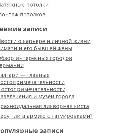
Натяжные потолки
Монтаж потолков
вежие записи
вости о карьере и личной жизни
тимати и его бывшей жены
Обзор интересных городов
германии
алгари — главные
достопримечательности
Достопримечательности,
азвлечения и музеи города
рахноидальная ликворная киста
ерут ли в армию с татуировками?
опулярные записи