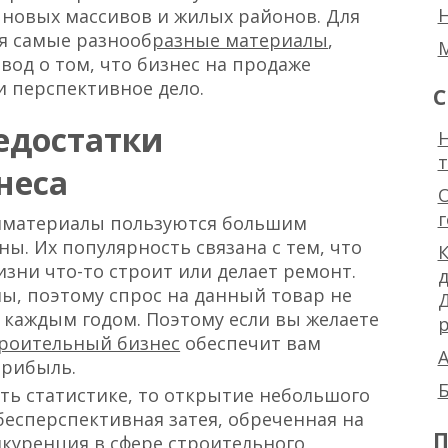
 новых массивов и жилых районов. Для
ся самые разнооб
разные материалы
,
вод о том, что бизнес на продаже
и перспективное дело.
С
едостатки
Н
неса
ойматериалы пользуются большим
ы. Их популярность связана с тем, что
К
зни что-то строит или делает ремонт.
лы, поэтому спрос на данный товар не
 с каждым годом. Поэтому если вы желаете
р
роительный бизнес
обеспечит вам
А
прибыль.
Б
ить статистике, то открытие небольшого
бесперспективная затея, обреченная на
П
онкуренция в сфере строительного