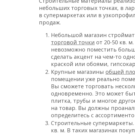
кв. м. что касается ремонта, то до
случае никак не повлияет на кол
вам не заморачиваться по повод
соответствовать минимальным т
чистым, сухим, опрятным, с хоро
и санитарная служба предъявляю
поэтому придется соответствоват
хранения товара и т. д.).
Формат магазина
Прежде чем начать реализовывать
определиться с форматом магазин
Строительные материалы реализо
небольших торговых точках, в лар
в супермаркетах или в узкопрофи
продаж.