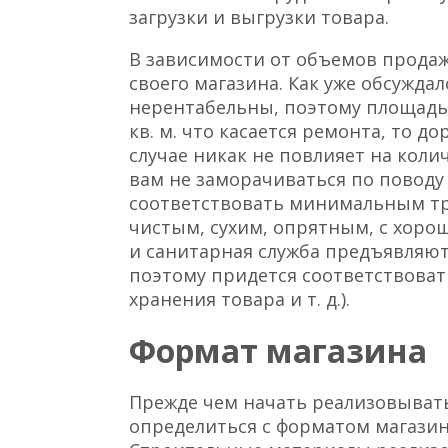
помещения
От правильности выбора местора
зависеть его прибыль. Поэтому о
городе. Выбирайте людные район
Желательно, чтобы поблизости не
Достаточно выгодными местами д
являются районы новостроек,
стр
города.
Особых условий к помещению мага
чтобы оно находилось в нежилом 
желательно оборудовать парковку
загрузки и выгрузки товара.
В зависимости от объемов прода
своего магазина. Как уже обсужда
нерентабельны, поэтому площадь