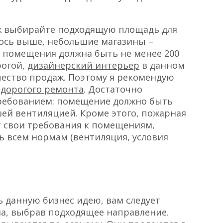
сположения магазина будет напрямую
чень важно выбрать выгодное место в
ы с высокой проходимостью.
 было конкурентов.
ля открытия строительного магазина
оительного рынка
, промышленной зоны
зина не предусматривается. Главное,
фонде. Рядом с магазином также
 и удобные подъездные пути для
ж выбирайте подходящую площадь для
лось выше, небольшие магазины –
 помещения должна быть не менее 200