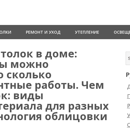
ТОЛКИ
РЕМОНТ И УХОД
УТЕПЛЕНИЕ
ОСВЕЩ
толок в доме:
лы можно
о сколько
Р
нтные работы. Чем
Д
ок: виды
териала для разных
Р
нология облицовки