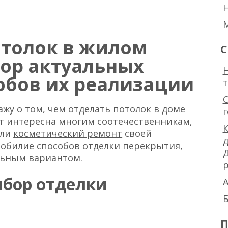
отолок в жилом
С
ор актуальных
Н
обов их реализации
ажу о том, чем отделать потолок в доме
ет интересна многим соотечественникам,
К
или
косметический ремонт
своей
 обилие способов отделки перекрытия,
льным вариантом.
р
ыбор отделки
А
Б
П