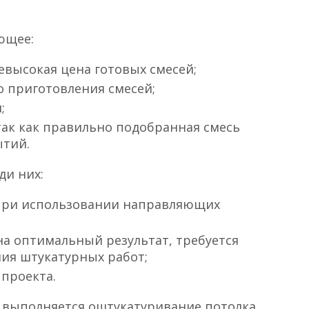
ющее:
евысокая цена готовых смесей;
 приготовления смесей;
;
так как правильно подобранная смесь
ытий.
ди них:
 при использовании направляющих
на оптимальный результат, требуется
ия штукатурных работ;
проекта.
к выполняется оштукатуривание потолка,