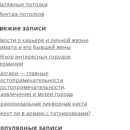
Натяжные потолки
Монтаж потолков
вежие записи
вости о карьере и личной жизни
тимати и его бывшей жены
Обзор интересных городов
германии
алгари — главные
достопримечательности
Достопримечательности,
азвлечения и музеи города
рахноидальная ликворная киста
ерут ли в армию с татуировками?
опулярные записи