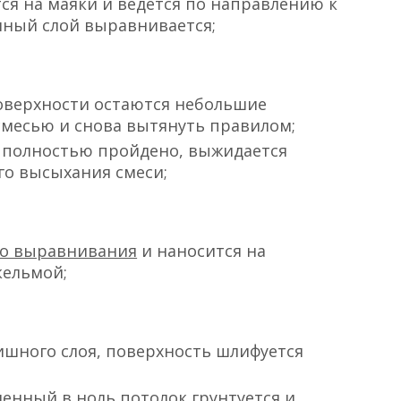
ся на маяки и ведётся по направлению к
енный слой выравнивается;
оверхности остаются небольшие
смесью и снова вытянуть правилом;
е полностью пройдено, выжидается
го высыхания смеси;
о выравнивания
и наносится на
кельмой;
шного слоя, поверхность шлифуется
енный в ноль потолок грунтуется и