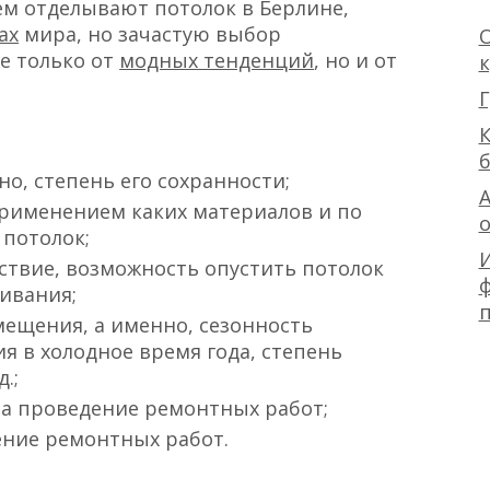
ем отделывают потолок в Берлине,
ах
мира, но зачастую выбор
О
е только от
модных тенденций
, но и от
Г
К
о, степень его сохранности;
А
применением каких материалов и по
 потолок;
дствие, возможность опустить потолок
ф
ивания;
ещения, а именно, сезонность
я в холодное время года, степень
.;
на проведение ремонтных работ;
ение ремонтных работ.