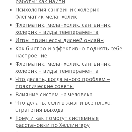
работы: как найти
Психология сангвиник холерик
флегматик меланхолик
Флегматик, меланхолик, сангвиник,
холерик – виды темперамента
Игры принцессы дисней онлайн
Как быстро и эффективно поднять себе
настроение
Флегматик, меланхолик, сангвиник,
холерик – виды темперамента
Что делать, когда много проблем –
практические советы
Влияние систем на человека
Что делать, если в жизни всё плохо:
стратегия выхода
Кому и как помогут системные
расстановки по Хеллингеру