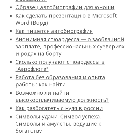
Образец автобиографии для юноши
Как сделать презентацию в Microsoft
Word (Ворд)
Как пишется автобиография
Анонимная стюардесса — о заоблачной
зарплате, профессиональных суевериях
и родах на борту
Сколько получают стюардессы в
"Аэрофлоте"
Работа без образования и опыта
работы: как найти
Возможно ли найти
высокооплачиваемую должность?
Как разбогатеть с нуля в россии
Символы удачи. Символ успеха.
Символы и амулеты, ведущие к
богатству