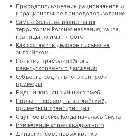
Природопользование рациональное и
нерациональное природопользование
Самые большие равнины на
территории России: названия, карта,
границы, климат и фото
Как составить деловое письмо на
английском
Понятие прямолинейного
равноускоренного движения
Субъекты социального контроля
примеры
Виды и жизненный цикл амебы
Привет: перевод на английский,
примеры и транскрипция
Смутное время. Когда началась Смута
Извлечение корня квадратного
Династия романовых кратко