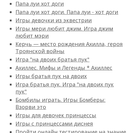
Папа луи хот доги
Папа луи хот доги. Папа луи - хот доги
Игры девочки из эквестрии
Игры мери любит джим. Игра джим
любит мэри
Керчь — место рождения Ахилла, героя
Троянской войны
Игра "на двоих братья пук"
Ахиллес. Мифы и Легенды * Ахиллес
Игры братья пук на двоих
Игра братья пук. Игра "на двоих пук
пук"
Бомбилы играть. Игры Бомберы:
Взорви это
Игры для девочек принцессы
Игры с принцессами диснея
Пройти онлайн тестирование на знание