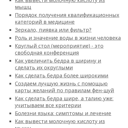
Как вывести молочную кислоту из
мышц
Порядок получения квалификационных
категорий в медицине
Зеркало, пиявка или фильтр?
Роль и значение воды в жизни человека
Круглый стол (мероприятие) - это
свободная конференция
Как увеличить бедра в ширину и
сделать их округлыми
Как сделать бедра более широкими
Создаем лучшую жизнь с помощью
карты желаний по правилам фен-шуй
Как сделать бедра шире, а талию уже:
учитываем все критерии
Болезни языка: симптомы и лечение
Как вывести молочную кислоту из