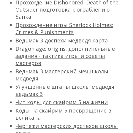
Прохождение Dishonored: Death of the
Outsider подготовка к ограблению
банка
Прохождение игры Sherlock Holmes:
Crimes & Punishments
Ведьмак 3 доспехи медведя карта
Dragon age: origins: дополнительные
задания - тактика игры и советы
мастеров
Ведьмак 3 мастерский меч школы
медведя
Улучшенные штаны школы медведя
ведьмак 3
Чит коды для скайрим 5 на жизни
Коды на скайрим 5 превращение в
великана
Чертежи мастерских доспехов школы