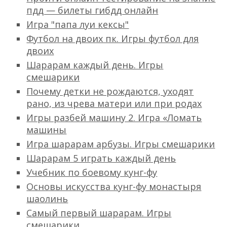
пдд — билеты гибдд онлайн
Игра "папа луи кексы"
Футбол на двоих пк. Игры футбол для
двоих
Шарарам каждый день. Игры
смешарики
Почему детки не рождаются, уходят
рано, из чрева матери или при родах
Игры разбей машину 2. Игра «Ломать
машины
Игра шарарам арбузы. Игры смешарики
Шарарам 5 играть каждый день
Учебник по боевому кунг-фу
Основы искусства кунг-фу монастыря
шаолинь
Самый первый шарарам. Игры
смешарики