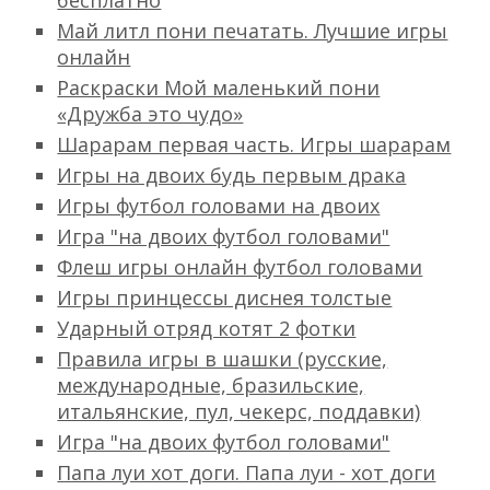
бесплатно
Май литл пони печатать. Лучшие игры
онлайн
Раскраски Мой маленький пони
«Дружба это чудо»
Шарарам первая часть. Игры шарарам
Игры на двоих будь первым драка
Игры футбол головами на двоих
Игра "на двоих футбол головами"
Флеш игры онлайн футбол головами
Игры принцессы диснея толстые
Ударный отряд котят 2 фотки
Правила игры в шашки (русские,
международные, бразильские,
итальянские, пул, чекерс, поддавки)
Игра "на двоих футбол головами"
Папа луи хот доги. Папа луи - хот доги