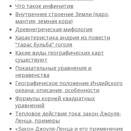
Что такое инфинитив
Внутреннее строение Земли (ядро,
мантия, земная кора)
Древнегреческая мифология
Характеристика андрия из повести
"тарас бульба" гоголя
Какие виды географических карт
существуют
Показательные уравнения и
неравенства
Географическое положение Индийского
океана: описание, особенности
Формулы корней квадратных
уравнений
Тепловое действие тока: закон Джоуля-
Ленца, примеры
«Закон Джоуля-Ленца и его применение