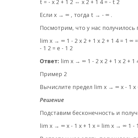
t = - x 2 + 1 2 ⇔ x 2 + 1 4 = - t 2
Если x → ∞ , тогда t → - ∞ .
Посмотрим, что у нас получилось 
lim x → ∞ 1 - 2 x 2 + 1 x 2 + 1 4 = 1 ∞ =
- 1 2 = e - 1 2
Ответ:
lim x → ∞ 1 - 2 x 2 + 1 x 2 + 1 4
Пример 2
Вычислите предел lim x → ∞ x - 1 x +
Решение
Подставим бесконечность и полу
lim x → ∞ x - 1 x + 1 x = lim x → ∞ 1 - 1