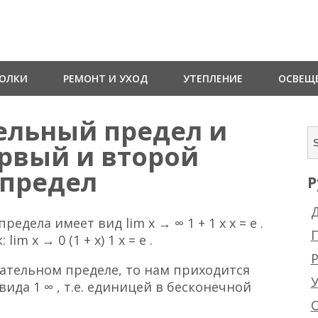
ТОЛКИ
РЕМОНТ И УХОД
УТЕПЛЕНИЕ
ОСВЕЩ
ельный предел и
ервый и второй
 предел
Р
Д
дела имеет вид lim x → ∞ 1 + 1 x x = e .
m x → 0 (1 + x) 1 x = e .
Р
ательном пределе, то нам приходится
ида 1 ∞ , т.е. единицей в бесконечной