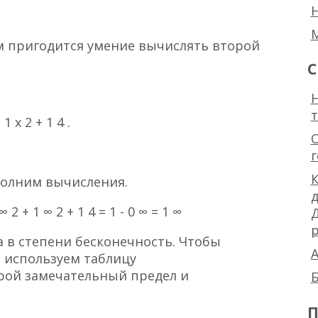
м пригодится умение вычислять второй
С
Н
1 x 2 + 1 4 .
К
полним вычисления.
 ∞ 2 + 1 ∞ 2 + 1 4 = 1 - 0 ∞ = 1 ∞
р
а в степени бесконечность. Чтобы
А
 используем таблицу
рой замечательный предел и
Б
П