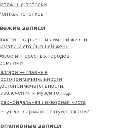
Натяжные потолки
Монтаж потолков
вежие записи
вости о карьере и личной жизни
тимати и его бывшей жены
Обзор интересных городов
германии
алгари — главные
достопримечательности
Достопримечательности,
азвлечения и музеи города
рахноидальная ликворная киста
ерут ли в армию с татуировками?
опулярные записи