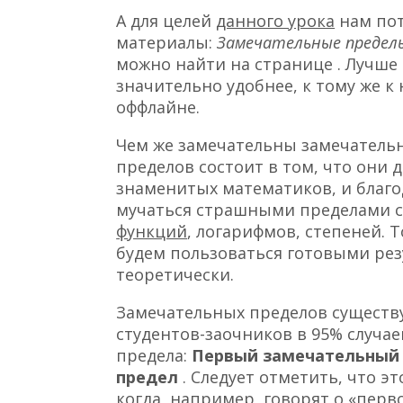
А для целей
данного урока
нам пот
материалы:
Замечательные преде
можно найти на странице . Лучше 
значительно удобнее, к тому же к
оффлайне.
Чем же замечательны замечатель
пределов состоит в том, что они
знаменитых математиков, и благ
мучаться страшными пределами 
функций
, логарифмов, степеней. 
будем пользоваться готовыми рез
теоретически.
Замечательных пределов существу
студентов-заочников в 95% случа
предела:
Первый замечательный
предел
. Следует отметить, что э
когда, например, говорят о «перв