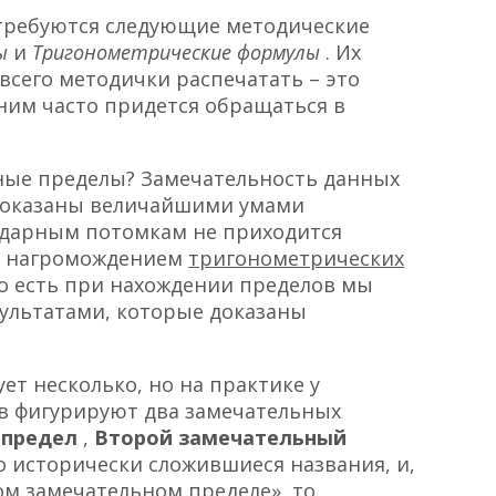
ребуются следующие методические
лы
и
Тригонометрические формулы
. Их
всего методички распечатать – это
 ним часто придется обращаться в
ные пределы? Замечательность данных
 доказаны величайшими умами
одарным потомкам не приходится
с нагромождением
тригонометрических
То есть при нахождении пределов мы
ультатами, которые доказаны
ет несколько, но на практике у
ев фигурируют два замечательных
 предел
,
Второй замечательный
то исторически сложившиеся названия, и,
ом замечательном пределе», то