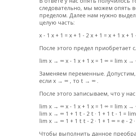
В ответе у нас опять получилось т
следовательно, мы можем опять 
пределом. Далее нам нужно выде
целую часть:
x - 1 x + 1 = x + 1 - 2 x + 1 = x + 1 x + 1 
После этого предел приобретает 
lim x → ∞ x - 1 x + 1 x = 1 ∞ = lim x → 
Заменяем переменные. Допустим, что t 
если x → ∞ , то t → ∞ .
После этого записываем, что у на
lim x → ∞ x - 1 x + 1 x = 1 ∞ = lim x → ∞
lim x → ∞ 1 + 1 t - 2 t · 1 + 1 t - 1 = li
lim x → ∞ 1 + 1 t t - 2 · 1 + 1 ∞ = e - 2 · 
Чтобы выполнить данное преобра