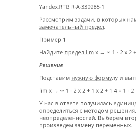
Yandex.RTB R-A-339285-1
Рассмотрим задачи, в которых на
замечательный предел
.
Пример 1
Найдите
предел lim
x → ∞ 1 - 2 x 2 + 
Решение
Подставим
нужную форму
лу и вы
lim x → ∞ 1 - 2 x 2 + 1 x 2 + 1 4 = 1 - 2
У нас в ответе получилась единиц
определиться с методом решения,
неопределенностей. Выберем вто
произведем замену переменных.