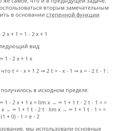
о же самое, что и в предыдущей задаче,
воспользоваться вторым замечательным
лить в основании
степенной функции
- 2 x + 1 = 1 - 2 x + 1
следующий вид:
∞ 1 - 2 x + 1 x
= - x + 1 2 ⇒ 2 t = - x - 1 ⇒ x = - 2 t - 1 ;
с получилось в исходном пределе:
 1 - 2 x + 1 x = lim x → ∞ 1 + 1 t - 2 t - 1 = =
m x → ∞ 1 + 1 t - 2 t · lim x → ∞ 1 + 1 t - 1 = =
(1 + 0) - 1 = e - 2
зование, мы использовали основные