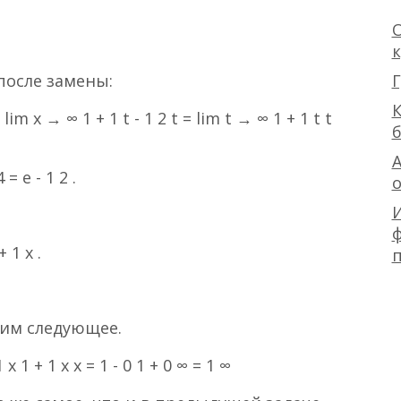
О
Г
после замены:
К
 lim x → ∞ 1 + 1 t - 1 2 t = lim t → ∞ 1 + 1 t t
А
 = e - 1 2 .
ф
 1 x .
чим следующее.
 x 1 + 1 x x = 1 - 0 1 + 0 ∞ = 1 ∞