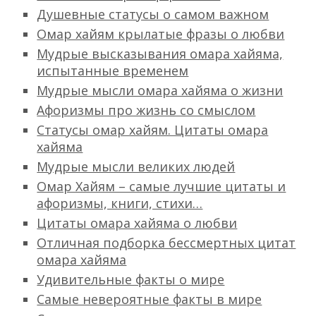
Душевные статусы о самом важном
Омар хайям крылатые фразы о любви
Мудрые высказывания омара хайяма,
испытанные временем
Мудрые мысли омара хайяма о жизни
Афоризмы про жизнь со смыслом
Статусы омар хайям. Цитаты омара
хайяма
Мудрые мысли великих людей
Омар Хайям – самые лучшие цитаты и
афоризмы, книги, стихи…
Цитаты омара хайяма о любви
Отличная подборка бессмертных цитат
омара хайяма
Удивительные факты о мире
Самые невероятные факты в мире