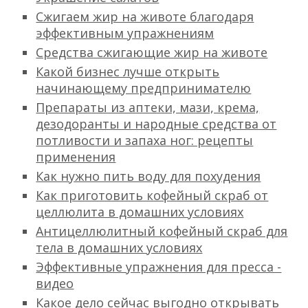
Сжигаем жир на животе благодаря
эффективным упражнениям
Средства сжигающие жир на животе
Какой бизнес лучше открыть
начинающему предпринимателю
Препараты из аптеки, мази, крема,
дезодоранты и народные средства от
потливости и запаха ног: рецепты
применения
Как нужно пить воду для похудения
Как приготовить кофейный скраб от
целлюлита в домашних условиях
Антицеллюлитный кофейный скраб для
тела в домашних условиях
Эффективные упражнения для пресса -
видео
Какое дело сейчас выгодно открывать