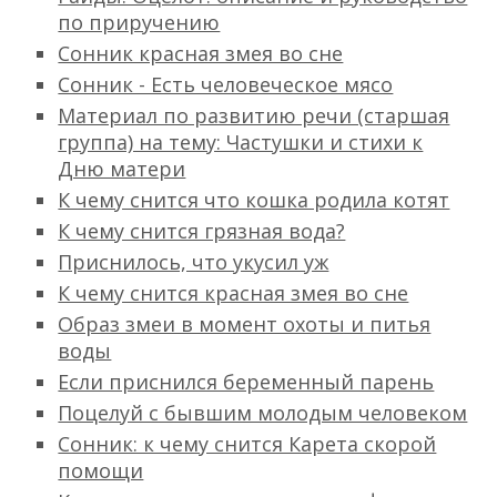
по приручению
Сонник красная змея во сне
Сонник - Есть человеческое мясо
Материал по развитию речи (старшая
группа) на тему: Частушки и стихи к
Дню матери
К чему снится что кошка родила котят
К чему снится грязная вода?
Приснилось, что укусил уж
К чему снится красная змея во сне
Образ змеи в момент охоты и питья
воды
Если приснился беременный парень
Поцелуй с бывшим молодым человеком
Сонник: к чему снится Карета скорой
помощи