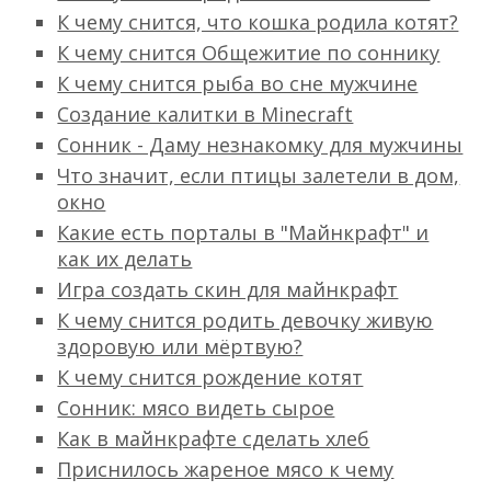
К чему снится, что кошка родила котят?
К чему снится Общежитие по соннику
К чему снится рыба во сне мужчине
Создание калитки в Minecraft
Сонник - Даму незнакомку для мужчины
Что значит, если птицы залетели в дом,
окно
Какие есть порталы в "Майнкрафт" и
как их делать
Игра создать скин для майнкрафт
К чему снится родить девочку живую
здоровую или мёртвую?
К чему снится рождение котят
Сонник: мясо видеть сырое
Как в майнкрафте сделать хлеб
Приснилось жареное мясо к чему