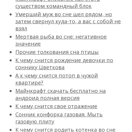
существом командный блок
Умерший муж во сне шел рядом, но
затем свернул куда-то, а вас с собой не
взял
Мертвая рыба во сне: негативное
значение
Прочие толкования сна птицы
К чему снится рождение девочки по
соннику Цветкова
А к чему снится потоп в чужой
квартире?
Майнкрафт скачать бесплатно на
андроид полная версия
К чему снится свое отражение
Сонник конфорка газовая. Мыть
газовую плиту
К чему снится родить котенка во сне