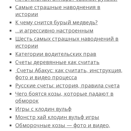
Самые страшные наводнения в
истории
К чему снится бурый медведь?
…и агрессивно настроенным
Шесть самых страшных наводнений в
истории
Категории водительских прав
Счеты деревянные как считать
Счеты Абакус: как считать, инструкция,
фото и видео процесса
Русские счеты: история, правила счета
Чего боятся козы, которые падают в
обморок
Игры с клодин вульф
Монстр хай клодин вульф игры
Обморочные козы — фото и видео,