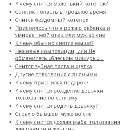
К чему снится маленький котенок?
Сонник попасть в прошлое время
Снится бездомный котенок
Приснилось что я рожаю ребёнка и
умирает мой отец или муж во сне
К чему обычно снятся мыши?
Неживые композиции, или Не
обманитесь «блеском мишуры»…
Снится зубная паста и щетка
Другие толкования с пьяными
К чему приснился подарок?
К чему снится рождение девочки:
толкование по соннику
К чему снится родить девочку?
Страх о бывшем муже во сне
К чему снится дохлая рыба: толкования
для мужчин и женщин