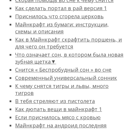
Скорая помощь во сне к чему снится
Как сделать портал в рай версия 1
Приснилось что сгорела церковь
Майнкрафт из бумаги: инструкции,
схемы и описания
Как в Майнкрафт скрафтить поршень, и
для чего он требуется
Что означает сон, в котором была новая
зубная щетка▼
Снится « Беспробудный сон » во сне
Современный универсальный сонник
К чему снятся тигры и львы, много
тигров
В тебя стреляют из пистолета
Как дюпать вещи в майнкрафт 1
Если приснилось мясо с кровью
Майнкрафт на андроид последняя