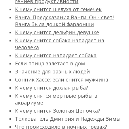
гениев продуктивности
К чему снится шелуха от семечек
Ванга. Предсказания Ванги. Он - свет!
Ванга была дочкой фараонши
К чему снится дельфин девушке
К чему снится собака нападает на
человека
К чему снится нападает собака
Если птица залетает в дом
Значение для разных людей
Сонник Хассе: если снится мужчина
К чему снится дохлая рыба?
К чему снятся мертвые рыбы в
аквариуме
К чему снится Золотая Цепочка?
Толкователь Дмитрия и Надежды Зимы
Что происходило в ночных грезах?