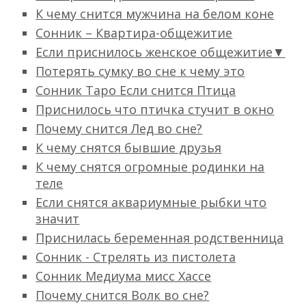
К чему снится мужчина на белом коне
Сонник – Квартира-общежитие
Если приснилось женское общежитие▼
Потерять сумку во сне к чему это
Сонник Таро Если снится Птица
Приснилось что птичка стучит в окно
Почему снится Лед во сне?
К чему снятся бывшие друзья
К чему снятся огромные родинки на
теле
Если снятся аквариумные рыбки что
значит
Приснилась беременная родственница
Сонник - Стрелять из пистолета
Сонник Медиума мисс Хассе
Почему снится Волк во сне?