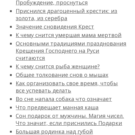
Пробуждение, проснуться
Приснился драгоценный крестик: из
золота, из серебра
Значение сновидения Крест
К чему снится умершая мама мертвой
Основными традициями празднования
Крещения Господнего на Руси
считаются
К чему снится рыба женщине?
Общее толкование снов о мышах
Как организовать свое время, чтобы
все успевать делать
Во сне напала собака что означает
Что предвещает манная каша
Сон подарок от мужчины. Магия чисел.
Что значит, если приснились Подарки
Большая родинка над губой