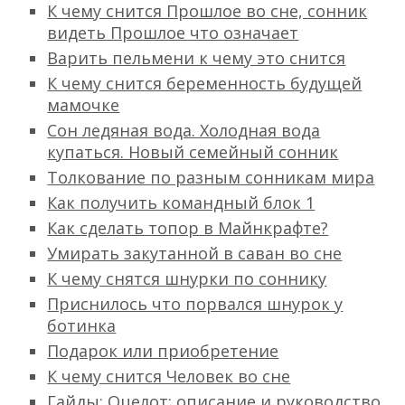
К чему снится Прошлое во сне, сонник
видеть Прошлое что означает
Варить пельмени к чему это снится
К чему снится беременность будущей
мамочке
Сон ледяная вода. Холодная вода
купаться. Новый семейный сонник
Толкование по разным сонникам мира
Как получить командный блок 1
Как сделать топор в Майнкрафте?
Умирать закутанной в саван во сне
К чему снятся шнурки по соннику
Приснилось что порвался шнурок у
ботинка
Подарок или приобретение
К чему снится Человек во сне
Гайды: Оцелот: описание и руководство