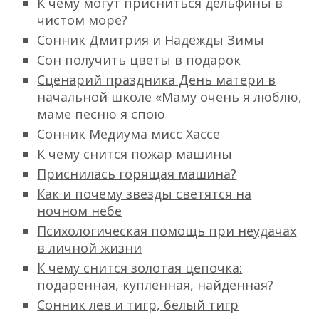
К чему могут присниться дельфины в
чистом море?
Сонник Дмитрия и Надежды Зимы
Сон получить цветы в подарок
Сценарий праздника День матери в
начальной школе «Маму очень я люблю,
маме песню я спою
Сонник Медиума мисс Хассе
К чему снится пожар машины
Приснилась горящая машина?
Как и почему звезды светятся на
ночном небе
Психологическая помощь при неудачах
в личной жизни
К чему снится золотая цепочка:
подаренная, купленная, найденная?
Сонник лев и тигр, белый тигр