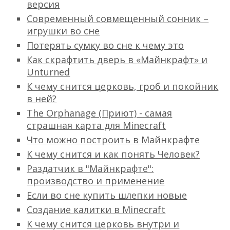
версия
Современный cовмещенный сонник –
игрушки во сне
Потерять сумку во сне к чему это
Как скрафтить дверь в «Майнкрафт» и
Unturned
К чему снится церковь, гроб и покойник
в ней?
The Orphanage (Приют) - самая
страшная карта для Minecraft
Что можно построить в Майнкрафте
К чему снится и как понять Человек?
Раздатчик в "Майнкрафте":
производство и применение
Если во сне купить шлепки новые
Создание калитки в Minecraft
К чему снится церковь внутри и