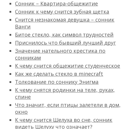
Сонник – Квартира-общежитие
Сонник к чему снится зубная щетка
Снится незнакомая девушка – сонник
Ванги
Битое стекло, как символ трудностей
Приснилось что бывший лучший друг
Значение нательного крестика по
сонникам
К чему снится общежитие студенческое
Как же сделать стекло в minecraft
Толкование по соннику Энигма
К чему снятся родинки на теле, руках,
спине
Что значит, если птицы залетели в дом,
окно
К чему снится Шелуха во сне, сонник
видеть Шелуху что означает?