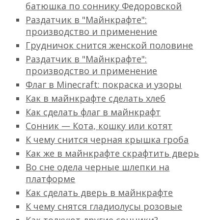
батюшка по соннику Федоровской
Раздатчик в "Майнкрафте":
производство и применение
Грудничок снится женской половине
Раздатчик в "Майнкрафте":
производство и применение
Флаг в Minecraft: покраска и узоры
Как в майнкрафте сделать хлеб
Как сделать флаг в майнкрафт
Сонник — Кота, кошку или котят
К чему снится черная крышка гроба
Как же в майнкрафте скрафтить дверь
Во сне одела черные шлепки на
платформе
Как сделать дверь в майнкрафте
К чему снятся гладиолусы розовые