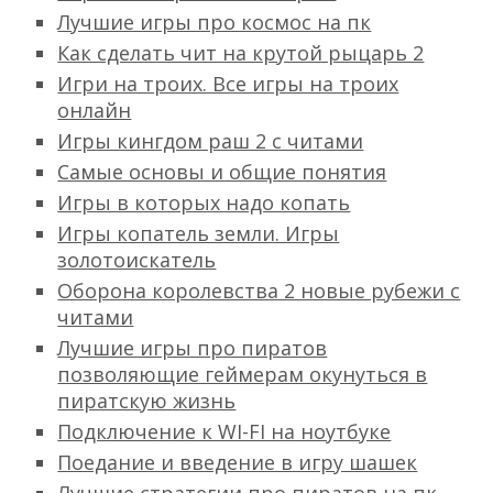
Лучшие игры про космос на пк
Как сделать чит на крутой рыцарь 2
Игри на троих. Все игры на троих
онлайн
Игры кингдом раш 2 с читами
Самые основы и общие понятия
Игры в которых надо копать
Игры копатель земли. Игры
золотоискатель
Оборона королевства 2 новые рубежи с
читами
Лучшие игры про пиратов
позволяющие геймерам окунуться в
пиратскую жизнь
Подключение к WI-FI на ноутбуке
Поедание и введение в игру шашек