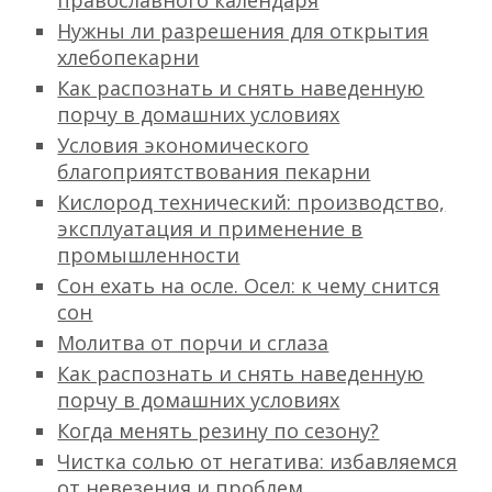
православного календаря
Нужны ли разрешения для открытия
хлебопекарни
Как распознать и снять наведенную
порчу в домашних условиях
Условия экономического
благоприятствования пекарни
Кислород технический: производство,
эксплуатация и применение в
промышленности
Сон ехать на осле. Осел: к чему снится
сон
Молитва от порчи и сглаза
Как распознать и снять наведенную
порчу в домашних условиях
Когда менять резину по сезону?
Чистка солью от негатива: избавляемся
от невезения и проблем