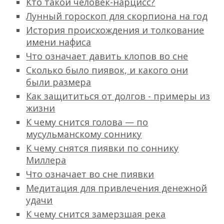
Кто такой человек-нарцисс?
Лунный гороскоп для скорпиона на год
История происхождения и толкование
имени нафиса
Что означает давить клопов во сне
Сколько было пиявок, и какого они
были размера
Как защититься от долгов - примеры из
жизни
К чему снится голова — по
мусульманскому соннику
К чему снятся пиявки по соннику
Миллера
Что означает во сне пиявки
Медитация для привлечения денежной
удачи
К чему снится замерзшая река