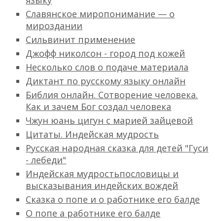
языку
Славянское миропонимание — о
мироздании
Сильвинит применение
Джофф николсон - город под кожей
Несколько слов о подаче материала
Диктант по русскому языку онлайн
Библия онлайн. Сотворение человека.
Как и зачем Бог создал человека
Чжун юань цигун с марией зайцевой
Цитаты. Индейская мудрость
Русская народная сказка для детей "Гуси
- лебеди"
Индейская мудростьпословицы и
высказывания индейских вождей
Сказка о попе и о работнике его балде
О попе а работнике его балде