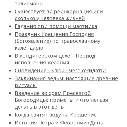
талисманы
Существует ли реинкарнация или
сколько у человека жизней
Гадания при помощи маятника
Праздник Крещения Господня
(Богоявление) по православному
календарю
В кондитерском цехе – Период
исполнения желания
Сновидение - Ключ - чего ожидать?
Заклинания ведьм: настоящие древние
ритуалы
Введение во храм Пресвятой
Богородицы: приметы и что нельзя
делать в этот день
Когда святят воду на Крещение
История Петра и Февронии (День