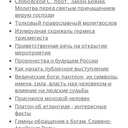
Слободской С., прот., Закон Божий.
Молитва перед святым причащением
верую господи
Толковый православный молитвослов
Изумрудная скрижаль гермеса
трисмегиста
Приветственная речь на открытие
мероприятия
Пророчества о будущем России
Как начать публичное выступление
Ведические боги: пантеон, их символы,
имена, сила, власть над человеком и
влияние на людские судьбы
Приснился молодой человек
Платон об атлантиде - интересные
факты
Гимны-обращения к богам. Славяно-