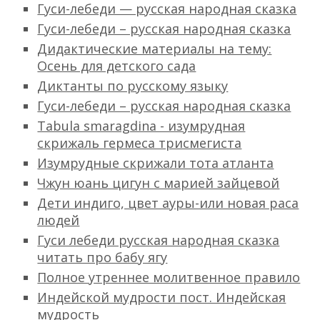
Гуси-лебеди — русская народная сказка
Гуси-лебеди – русская народная сказка
Дидактические материалы на тему:
Осень для детского сада
Диктанты по русскому языку
Гуси-лебеди – русская народная сказка
Tabula smaragdina - изумрудная
скрижаль гермеса трисмегиста
Изумрудные скрижали тота атланта
Чжун юань цигун с марией зайцевой
Дети индиго, цвет ауры-или новая раса
людей
Гуси лебеди русская народная сказка
читать про бабу ягу
Полное утреннее молитвенное правило
Индейской мудрости пост. Индейская
мудрость