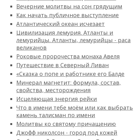
Вечерние молитвы на сон грядущим
Как начать публичное выступление
Атлантический океан исчезает
Цивилизация лемурия. Атланты и
лемурийцы. Атланты, лемурийцы - раса
великанов
Роковые пророчества монаха Авеля
Путешествие в Северный Ливан
«Сказка о попе и работнике его Балде
Минерал магнетит: формула, состав,
свойства, месторождения
Исцеляющая энергия рейки
Что в имени тебе моём или как выбрать
камень талисман по имени
Молитвы ко святому причащению
Джофф николсон - город под кожей