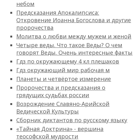
небом
Предсказания Апокалипсиса:
Откровение Иоанна Богослова и другие
пророчества
Молитва о любви между мужем и женой
Четыре веды. Что такое Веды? О чем
говорят Веды. Очень интересные факты
Гдз по окружающему 4 кл плешаков
Гдз окружающий мир рабочая м
Планеты и четвёртое измерение
Пророчества и предсказания о
грядущих судьбах россии
Возрождение Славяно-Арийской
Ведической Культуры
Сборник диктантов по русскому языку
«Тайная Доктрина» - вершина
теософской мудрости