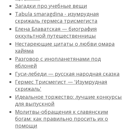
Загадки про учебные вещи
Tabula smaragdina - изумрудная
скрижаль гермеса трисмегиста
Елена Блаватская — биография
оккультной путешественницы
Нестареющие цитаты о любви омара
хайяма
Разговор с инопланетянами под
яблоней
Гуси-лебеди — русская народная сказка
Гермес Трисмегист — 'Изумрудная
скрижаль'
Идеальное торжество: лучшие конкурсы
для выпускной
Молитвы-обращения к славянским
богам: как правильно просить их о
помощи