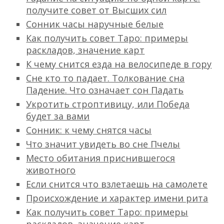
получите совет от Высших сил
Сонник часы наручные белые
Как получить совет Таро: примеры
раскладов, значение карт
К чему снится езда на велосипеде в гору
Сне кто то падает. Толкование сна
Падение. Что означает сон Падать
Укротить строптивицу, или Победа
будет за вами
Сонник: к чему снятся часы
Что значит увидеть во сне Пчелы
Место обитания приснившегося
животного
Если снится что взлетаешь на самолете
Происхождение и характер имени рита
Как получить совет Таро: примеры