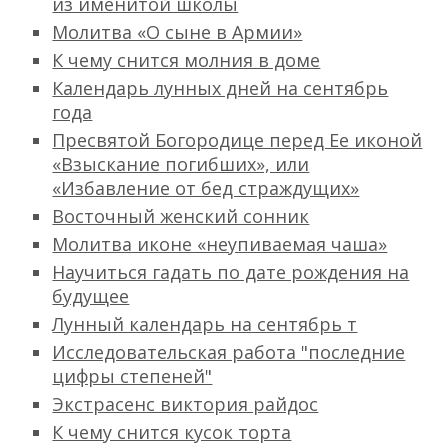
из именитой школы
Молитва «О сыне в Армии»
К чему снится молния в доме
Календарь лунных дней на сентябрь
года
Пресвятой Богородице перед Ее иконой
«Взыскание погибших», или
«Избавление от бед страждущих»
Восточный женский сонник
Молитва иконе «неупиваемая чаша»
Научиться гадать по дате рождения на
будущее
Лунный календарь на сентябрь т
Исследовательская работа "последние
цифры степеней"
Экстрасенс виктория райдос
К чему снится кусок торта