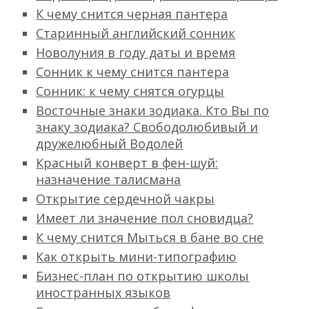
К чему снится черная пантера
Старинный английский сонник
Новолуния в году даты и время
Сонник к чему снится пантера
Сонник: к чему снятся огурцы
Восточные знаки зодиака. Кто Вы по
знаку зодиака? Свободолюбивый и
дружелюбный Водолей
Красный конверт в фен-шуй:
назначение талисмана
Открытие сердечной чакры
Имеет ли значение пол сновидца?
К чему снится Мыться в бане во сне
Как открыть мини-типографию
Бизнес-план по открытию школы
иностранных языков