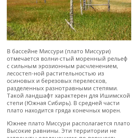
В бассейне Миссури (плато Миссури)
отмечается волни-стый моренный рельеф
с сильным эрозионным расчленением,
лесостеп-ной растительностью из
осиновых и березовых перелесков,
разделенных разнотравными степями.
Такой ландшафт характерен для Ишимской
степи (Южная Сибирь). В средней части
плато находится гряда конечных морен.
Южнее плато Миссури располагается плато
Высокие равнины. Эти территории не
затронуты оледенением; по-верхность