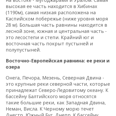
на востоке - Мугоджарами и Уралом. Самая
высокая ее часть находится в Хибинах
(1190м), самая низкая расположена на
Каспийском побережье (ниже уровня моря
28 м). Большая часть равнины находится в
лесной зоне, южная и центральная часть -
это лесостепи и степи. Крайний юг и
восточная часть покрыт пустыней и
полупустыней.
Восточно-Европейская равнина: ее реки и
озера
Онега, Печора, Мезень, Северная Двина -
это крупные реки северной части, которые
принадлежат Северо-Ледовитому океану. К
бассейну Балтийского моря относятся
такие большие реки, как Западная Двина,
Неман, Висла. К Черному морю течет
Днестр, Южный Буг, Днепр. К бассейну