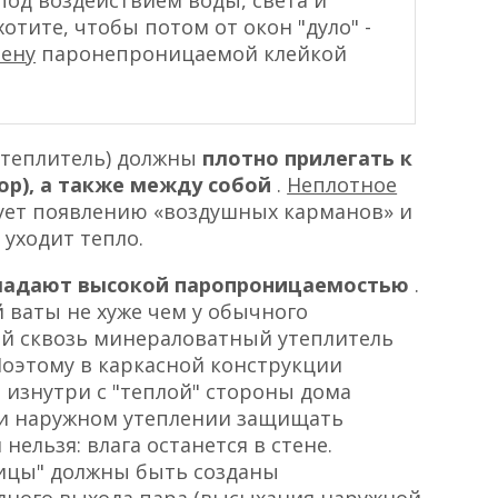
 хотите, чтобы потом от окон "дуло" -
ену
паронепроницаемой клейкой
утеплитель) должны
плотно прилегать к
пор), а также между собой
.
Неплотное
ует появлению «воздушных карманов» и
 уходит тепло.
ладают высокой паропроницаемостью
.
ваты не хуже чем у обычного
ий сквозь минераловатный утеплитель
Поэтому в каркасной конструкции
изнутри с "теплой" стороны дома
и наружном утеплении защищать
ельзя: влага останется в стене.
лицы" должны быть созданы
дного выхода пара (высыхания наружной