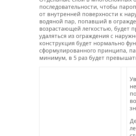
последовательности, чтобы пароп
от внутренней поверхности к нар
водяной пар, попавший в огражд
возрастающей легкостью, будет п
удаляться из ограждения с наруж
конструкция будет нормально фу
сформулированного принципа, па
минимум, в 5 раз будет превышат
У
не
по
во
зн
Де
ле
с