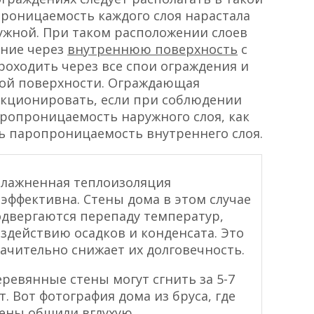
роницаемость каждого слоя нарастала
ужной. При таком расположении слоев
ение через
внутреннюю поверхность
с
роходить через все спои ограждения и
ной поверхности. Ограждающая
нкционировать, если при соблюдении
ропроницаемость наружного слоя, как
ь паропроницаемость внутреннего слоя.
влажненная теплоизоляция
эффективна. Стены дома в этом случае
двергаются перепаду температур,
здействию осадков и конденсата. Это
ачительно снижает их долговечность.
ревянные стены могут сгнить за 5-7
т. Вот фотография дома из бруса, где
тены обшили вглухую