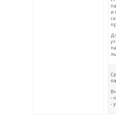
п
и 
са
пр
Д
у
п
ль
Ср
па
Вн
- 
- 