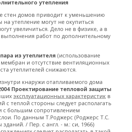
олнительного утепления
ние стен домов приводит к уменьшению
 на утепление могут не окупиться
гут увеличиться. Дело не в физике, а в
 выполнения работ по дополнительному
 пара из утеплителя
(использование
мембран и отсутствие вентиляционных
ста утеплителей снижаются.
знутри кнаружи отапливаемого дома
-2004 Проектирование тепловой защиты
учших
эксплуатационных характеристик
в
й с теплой стороны следует располагать
и с большим сопротивлением
ои. По данным Т.Роджерс (Роджерс Т.С.
ний. / Пер. с англ. - м.: си, 1966)
граждениях следует располагать в такой