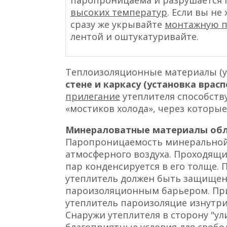
высоких температур
. Если вы не
сразу же укрывайте
монтажную п
лентой и оштукатуривайте.
Теплоизоляционные материалы (
стене и каркасу (установка врас
прилегание
утеплителя способств
«мостиков холода», через которые
Минераловатные материалы об
Паропроницаемость минеральной 
атмосферного воздуха. Проходящ
пар конденсируется в его толще. 
утеплитель должен быть защищен 
пароизоляционным барьером. Пр
утеплитель пароизоляцие изнутри н
Снаружи утеплителя в сторону "у
благоприятные условия
для свобо