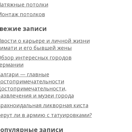
Натяжные потолки
Монтаж потолков
вежие записи
вости о карьере и личной жизни
тимати и его бывшей жены
Обзор интересных городов
германии
алгари — главные
достопримечательности
Достопримечательности,
азвлечения и музеи города
рахноидальная ликворная киста
ерут ли в армию с татуировками?
опулярные записи