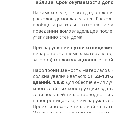
Таблица. Срок окупаемости доп
На самом деле, не всегда утепле
расходов домовладельцев. Расходы
вообще, а расходы на отопление мо
поведении домовладельцев после
утеплению стен дома .
При нарушении
путей отведения
непаропроницаемых материалов, 
зазоров) теплоизоляционные свой
Паропроницаемость материалов и
должна увеличиваться:
СП 23-101
зданий, п.8.8:
Для обеспечения л
многослойных конструкциях здани
слои большей теплопроводности 
паропроницанию, чем наружные сл
Проектирование тепловой защиты зда
Отдельные слои в многослойных о