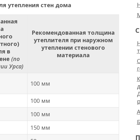
ля утепления стен дома
анная
а
С
Рекомендованная толщина
ного
утеплителя при наружном
Н
тного)
утеплении стенового
ля в
материала
тене
(по
ии Урса)
К
100 мм
100 мм
р
А
100 мм
Б
150 мм
П