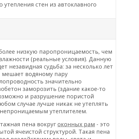
 утепления стен из автоклавного
з более низкую паропроницаемость, чем
влажности (реальные условия). Данную
ет незавидная судьба: за несколько лет
с мешает водяному пару
еплопроводность значительно
зобетон заморозить (здание какое-то
 возможно и разрушение пористой
юбом случае лучше никак не утеплять
ронепроницаемым утеплителем.
тажная пена вокруг
оконных рам
- это
ытой ячеистой структурой. Такая пена
од воздействием воды, света и