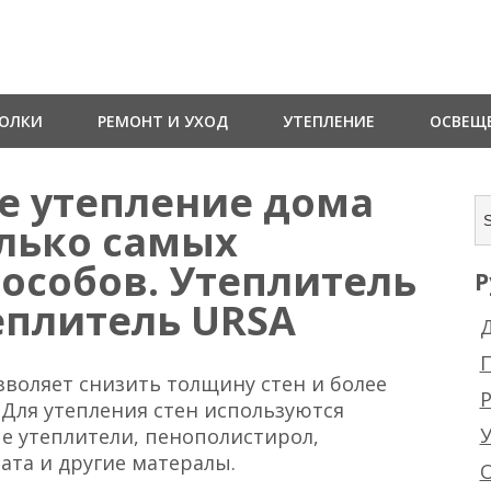
ТОЛКИ
РЕМОНТ И УХОД
УТЕПЛЕНИЕ
ОСВЕЩ
е утепление дома
олько самых
особов. Утеплитель
Р
еплитель URSA
Д
зволяет снизить толщину стен и более
Р
 Для утепления стен используются
е утеплители, пенополистирол,
ата и другие матералы.