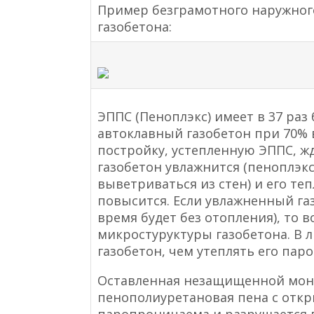
Пример безграмотного наружного
газобетона:
ЭППС (Пеноплэкс) имеет в 37 ра
автоклавный газобетон при 70% 
постройку, устепленную ЭППС, жд
газобетон увлажнится (пеноплэк
выветриваться из стен) и его т
повысится. Если увлажненный га
время будет без отопления), то
микростуруктуры газобетона. В л
газобетон, чем утеплять его па
Оставленная незащищенной мон
пенополиуретановая пена с откр
паропроницаема и разрушается п