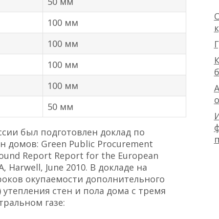
50 мм
О
100 мм
100 мм
Г
К
100 мм
100 мм
А
50 мм
ф
ссии был подготовлен доклад по
 домов: Green Public Procurement
round Report Report for the European
, Harwell, June 2010. В докладе на
роков окупаемости дополнительного
 утепления стен и пола дома с тремя
тральном газе: