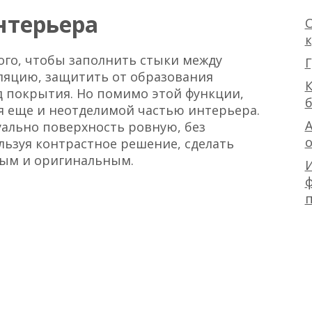
нтерьера
О
ого, чтобы заполнить стыки между
Г
ляцию, защитить от образования
К
д покрытия. Но помимо этой функции,
я еще и неотделимой частью интерьера.
А
ально поверхность ровную, без
льзуя контрастное решение, сделать
ым и оригинальным.
ф