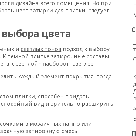
ости дизайна всего помещения. Но при
брать цвет затирки для плитки, следует
С
 выбора цвета
Н
емных и
светлых тонов
подход к выбору
 К темной плитке затирочные составы
 а к светлой - наоборот, светлее.
делить каждый элемент покрытия, тогда
К
ветом плитки, способен придать
р
 спокойный вид и зрительно расширить
А
Б
сочками в мозаичных панно или
зрачную затирочную смесь.
П