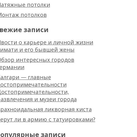
Натяжные потолки
Монтаж потолков
вежие записи
вости о карьере и личной жизни
тимати и его бывшей жены
Обзор интересных городов
германии
алгари — главные
достопримечательности
Достопримечательности,
азвлечения и музеи города
рахноидальная ликворная киста
ерут ли в армию с татуировками?
опулярные записи