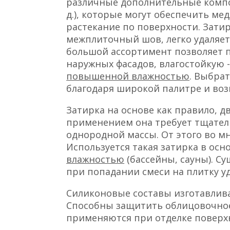
различные дополнительные компо
д.), которые могут обеспечить ме
растекание по поверхности. Затир
межплиточный шов, легко удаляет
большой ассортимент позволяет 
наружных фасадов, влагостойкую 
повышенной влажностью
. Выбра
благодаря широкой палитре и во
Затирка на основе как правило, 
применением она требует тщател
однородной массы. От этого во мн
Используется такая затирка в ос
влажностью
(бассейны, сауны). С
при попадании смеси на плитку уд
Силиконовые составы изготавлива
Способны защитить облицовочное
применяются при отделке поверхно