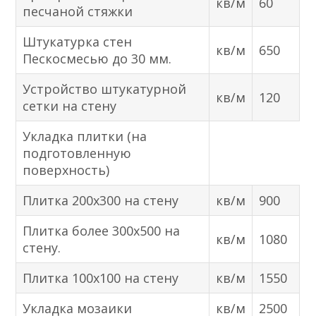
кв/м
60
песчаной стяжки
Штукатурка стен
кв/м
650
Пескосмесью до 30 мм.
Устройство штукатурной
кв/м
120
сетки на стену
Укладка плитки (на
подготовленную
поверхность)
Плитка 200х300 на стену
кв/м
900
Плитка более 300х500 на
кв/м
1080
стену.
Плитка 100х100 на стену
кв/м
1550
Укладка мозаики
кв/м
2500