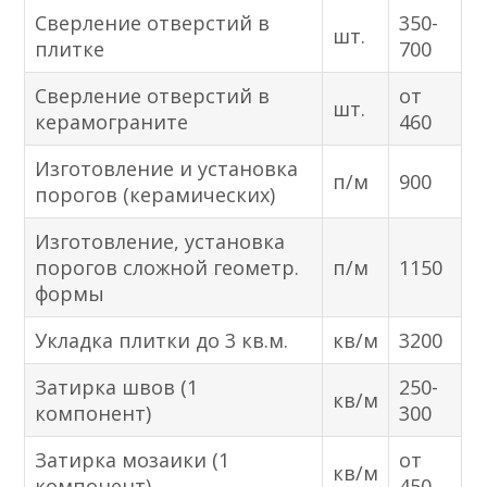
Сверление отверстий в
350-
шт.
плитке
700
Сверление отверстий в
от
шт.
керамограните
460
Изготовление и установка
п/м
900
порогов (керамических)
Изготовление, установка
порогов сложной геометр.
п/м
1150
формы
Укладка плитки до 3 кв.м.
кв/м
3200
Затирка швов (1
250-
кв/м
компонент)
300
Затирка мозаики (1
от
кв/м
компонент)
450