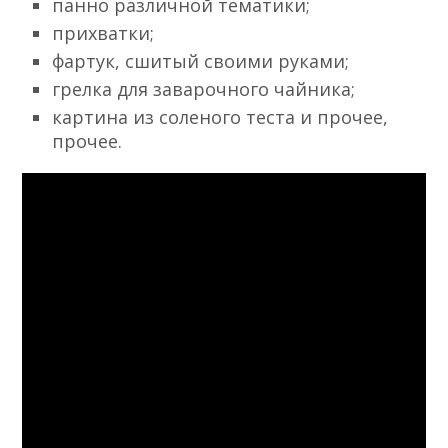
панно различной тематики;
прихватки;
фартук, сшитый своими руками;
грелка для заварочного чайника;
картина из соленого теста и прочее,
прочее.