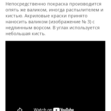
Непосредственно покраска производится
опять же валиком, иногда распылителем и
кистью. Акриловые краски принято
наносить валиком (изображение № 3) с
недлинным ворсом. В углах используется
небольшая кисть.