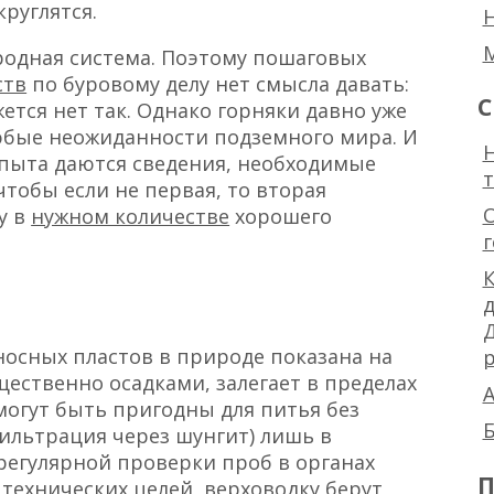
круглятся.
иродная система. Поэтому пошаговых
ств
по буровому делу нет смысла давать:
С
жется нет так. Однако горняки давно уже
юбые неожиданности подземного мира. И
Н
 опыта даются сведения, необходимые
тобы если не первая, то вторая
у в
нужном количестве
хорошего
К
осных пластов в природе показана на
р
ественно осадками, залегает в пределах
А
могут быть пригодны для питья без
Б
фильтрация через шунгит) лишь в
 регулярной проверки проб в органах
П
 технических целей, верховодку берут