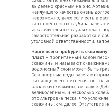
Самостоятельно скважина для вод
выделено красным на рис. Артез
наилучшего качества
очень долгое
невозможно, даже если есть в ра
карта местности: глубина залегани
исключительных случаях пласт под
самостоятельная разработка и д
уголовной ответственности, запр
Чаще всего пробурить скважину
пласт
– пропитанный водой песок
скважины и называют скважинами
водоносный слой может быть грав
Безнапорные воды залегают приме
них чаще всего питьевая, но толь
раскачки скважины, см. далее. Деб
великолепным, и несколько колебл
отфильтровка песка, что усложня
скважины, см. далее. Отсутствие 