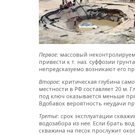
Первое:
массовый неконтролируем
привести к т. наз. суффозии грунт
непредсказуемо возникают его про
Второе:
критическая глубина сам
местности в РФ составляет 20 м. 
под ключ оказывается меньше пря
Вдобавок вероятность неудачи пр
Третье:
срок эксплуатации скважи
водозабора из нее. Если брать во
скважина на песок прослужит около