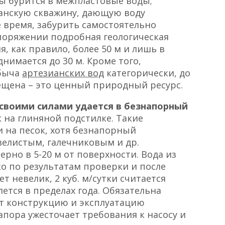
ы бурится в межпластовые воды;
ианскую скважину, дающую воду
 время, забурить самостоятельно
споряжении подробная геологическая
я, как правило, более 50 м и лишь в
нимается до 30 м. Кроме того,
обыча
артезианских вод
категорически, до
ещена – это ценный природный ресурс.
 своими силами удается в безнапорный
 на глиняной подстилке. Такие
 на песок, хотя безнапорный
елистым, галечниковым и др.
рно в 5-20 м от поверхности. Вода из
ко по результатам проверки и после
ет невелик, 2 куб. м/сутки считается
ется в пределах года. Обязательна
ет конструкцию и эксплуатацию
напора ужесточает требования к насосу и