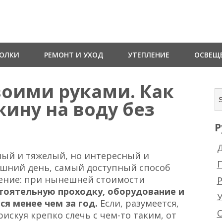
ТОЛКИ
РЕМОНТ И УХОД
УТЕПЛЕНИЕ
ОСВЕЩ
воими руками. Как
ину на воду без
Р
Д
ный и тяжелый, но интересный и
няшний день, самый доступный способ
ение: при нынешней стоимости
Р
тоятельную проходку, оборудование и
ся менее чем за год.
Если, разумеется,
рискуя крепко слечь с чем-то таким, от