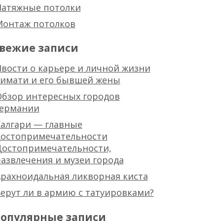
Натяжные потолки
Монтаж потолков
вежие записи
вости о карьере и личной жизни
тимати и его бывшей жены
Обзор интересных городов
германии
алгари — главные
достопримечательности
Достопримечательности,
азвлечения и музеи города
рахноидальная ликворная киста
ерут ли в армию с татуировками?
опулярные записи