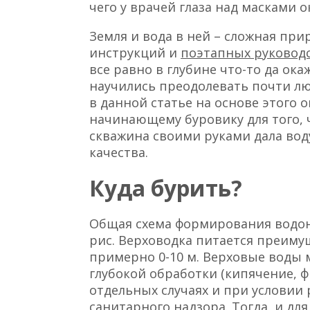
чего у врачей глаза над масками о
Земля и вода в ней – сложная пр
инструкций и
поэтапных руковод
все равно в глубине что-то да ока
научились преодолевать почти л
в данной статье на основе этого
начинающему буровику для того, ч
скважина своими руками дала вод
качества.
Куда бурить?
Общая схема формирования водон
рис. Верховодка питается преимущ
примерно 0-10 м. Верховые воды 
глубокой обработки (кипячение, 
отдельных случаях и при условии
санитарного надзора. Тогда, и для