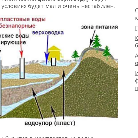
 условиях будет мал и очень нестабилен.
О
Г
К
А
ф