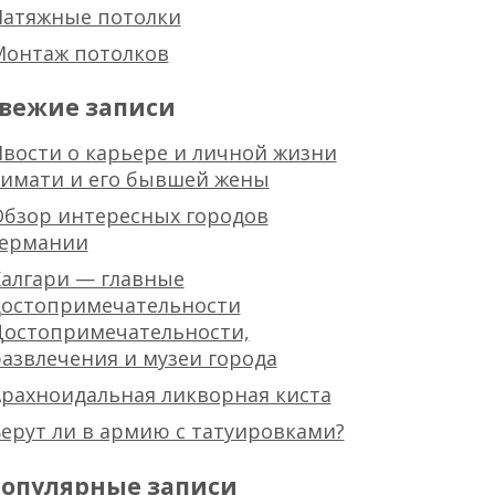
Натяжные потолки
Монтаж потолков
вежие записи
вости о карьере и личной жизни
тимати и его бывшей жены
Обзор интересных городов
германии
алгари — главные
достопримечательности
Достопримечательности,
азвлечения и музеи города
рахноидальная ликворная киста
ерут ли в армию с татуировками?
опулярные записи