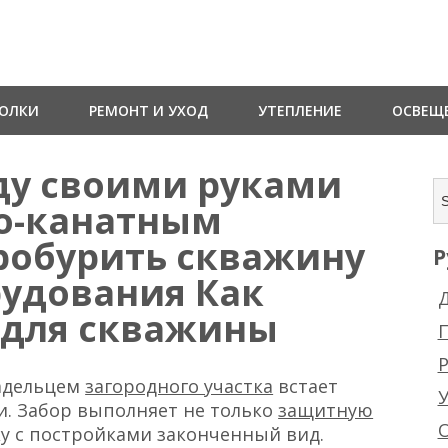
ТОЛКИ
РЕМОНТ И УХОД
УТЕПЛЕНИЕ
ОСВЕЩ
ду своими руками
о-канатным
пробурить скважину
Р
рудования Как
Д
у для скважины
Р
ладельцем
загородного участка
встает
и. Забор выполняет не только
защитную
ку с постройками законченный вид.