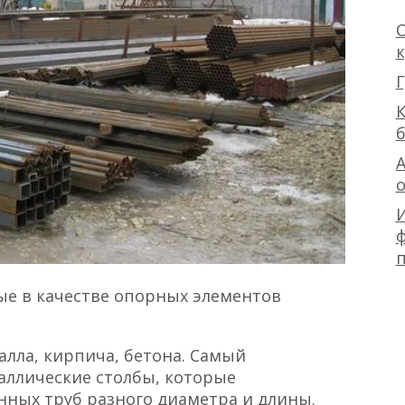
О
Г
К
А
ф
е в качестве опорных элементов
алла, кирпича, бетона. Самый
аллические столбы, которые
анных труб
разного диаметра
и длины.