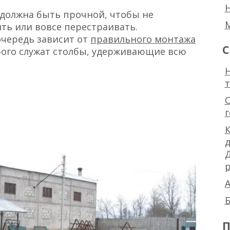
 должна быть прочной, чтобы не
ть или вовсе перестраивать.
очередь зависит от
правильного монтажа
С
орого служат столбы, удерживающие всю
Н
и
К
р
А
Б
П