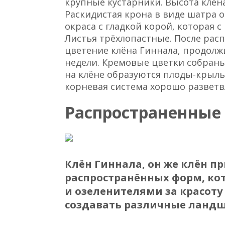
крупные кустарники. Высота клёна
Раскидистая крона в виде шатра
окраса с гладкой корой, которая с
Листья трёхлопастные. После рас
цветение клёна Гиннала, продолж
недели. Кремовые цветки собраны
на клёне образуются плоды-крыль
корневая система хорошо разветв
Распространенные 
Клён Гиннала, он же клён п
распространённых форм, ко
и озеленителями за красот
создавать различные ланд