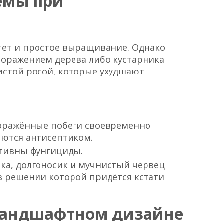
емы при
тет и простое выращивание. Однако
поражением дерева либо кустарника
истой росой
, которые ухудшают
поражённые побеги своевременно
аются антисептиком.
тивны фунгициды.
ка, долгоносик и
мучнистый червец
 в решении которой придётся кстати
ландшафтном дизайне