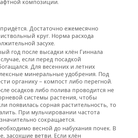
афтной композиции.
е придётся. Достаточно ежемесячно
риствольный круг. Норма расхода
лжительной засухе.
вый год после высадки клён Гиннала
случае, если перед посадкой
огащался. Для весенних и летних
лексные минеральные удобрения. Под
ти органику – компост либо перегной.
осле осадков либо полива проводится не
корневой системы растения, чтобы
ли появилась сорная растительность, то
далить. При мульчировании частота
 значительно сокращается.
еобходимо весной до набухания почек. В
, засохшие ветви. Если клён