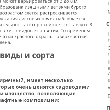
 может варьироваться от 3 до 8 м.
 образована изящными ветвями бурого
 возрастом слегка растрескивается.
пускания листовых почек наблюдается
С
ительность которого может составлять 3
 в кистевидные соцветия. Со временем
Н
чатки красного окраса. Поверхностная
лена.
виды и сорта
К
р
риречный, имеет несколько
торые очень ценятся садоводами
А
у и изящество, позволяющие
Б
шафтные композиции:
П