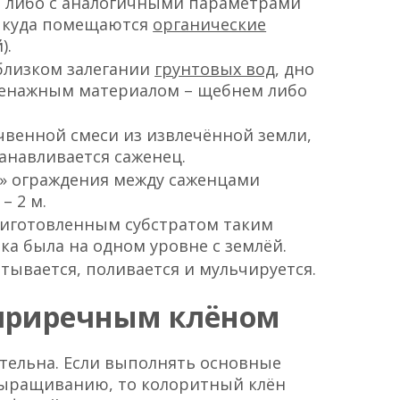
м либо с аналогичными параметрами
, куда помещаются
органические
).
 близком залегании
грунтовых вод
, дно
ренажным материалом – щебнем либо
чвенной смеси из извлечённой земли,
танавливается саженец.
» ограждения между саженцами
– 2 м.
риготовленным субстратом таким
ка была на одном уровне с землёй.
тывается, поливается и мульчируется.
 приречным клёном
ательна. Если выполнять основные
выращиванию, то колоритный клён