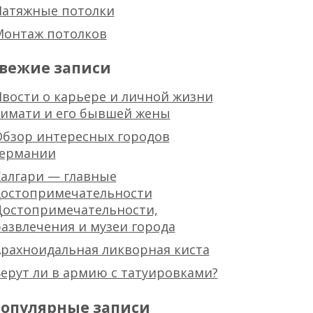
Натяжные потолки
Монтаж потолков
вежие записи
вости о карьере и личной жизни
тимати и его бывшей жены
Обзор интересных городов
германии
алгари — главные
достопримечательности
Достопримечательности,
азвлечения и музеи города
рахноидальная ликворная киста
ерут ли в армию с татуировками?
опулярные записи