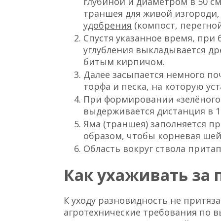
глубиной и диаметром в 50 с
траншея для живой изгороди
удобрения
(компост, перегной
Спустя указанное время, при
углубления выкладывается д
битым кирпичом.
Далее засыпается немного по
торфа и песка, на которую ус
При формировании «зелёного
выдерживается дистанция в 1 
Яма (траншея) заполняется п
образом, чтобы корневая шей
Область вокруг ствола притап
Как ухаживать за
К уходу разновидность не притяз
агротехнические требования по 