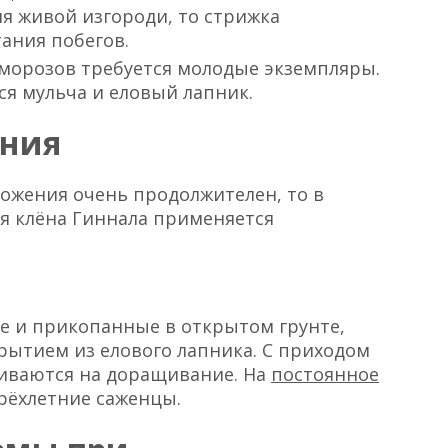
я живой изгороди, то стрижка
ания побегов.
 морозов требуется молодые экземпляры.
я мульча и еловый лапник.
ения
ожения очень продолжителен, то в
я клёна Гиннала применяется
ые и прикопанные в открытом грунте,
крытием из елового лапника. С приходом
иваются на доращивание. На
постоянное
рёхлетние саженцы.