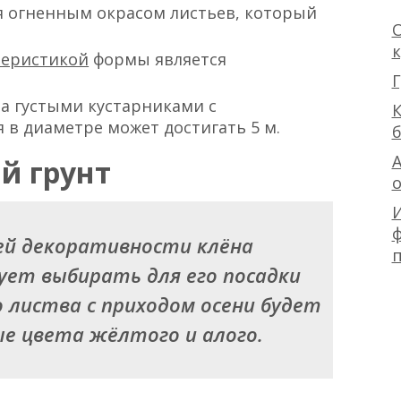
я огненным окрасом листьев, который
О
теристикой
формы является
Г
а густыми кустарниками с
К
 в диаметре может достигать 5 м.
А
й грунт
ф
й декоративности клёна
едует выбирать для его посадки
го листва с приходом осени будет
 цвета жёлтого и алого.