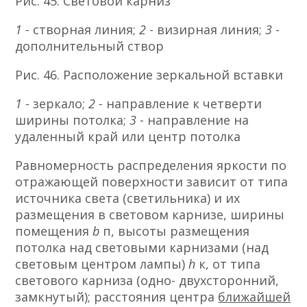
Рис. 45. Световой карниз
1 -
створная линия;
2
- визирная линия;
3
-
дополнительный створ
Рис. 46. Расположение зеркальной вставки
1
- зеркало;
2 -
направление к четверти
ширины потолка;
3 -
направление на
удаленный край или центр потолка
Равномерность распределения яркости по
отражающей поверхности зависит от типа
источника света (светильника) и их
размещения в световом карнизе, ширины
помещения
b
п, высоты размещения
потолка над световыми карнизами (над
световым центром лампы)
h
к, от типа
светового карниза (одно- двухсторонний,
замкнутый); расстояния центра
ближайшей