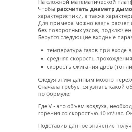
На сложной математической плат
Чтобы
рассчитать диаметр дым
характеристики, а также характе
Для примера можно взять расчет
без поворотных узлов, подключен
Берутся следующие входные пара
температура газов при входе в 
средняя скорость
прохождения г
скорость сжигания дров (топлив
Следуя этим данным можно перехо
Сначала требуется узнать какой о
по формуле:
Где V - это объем воздуха, необх
горения со скоростью 10 кг/час. Он
Подставив
данное значение
получ