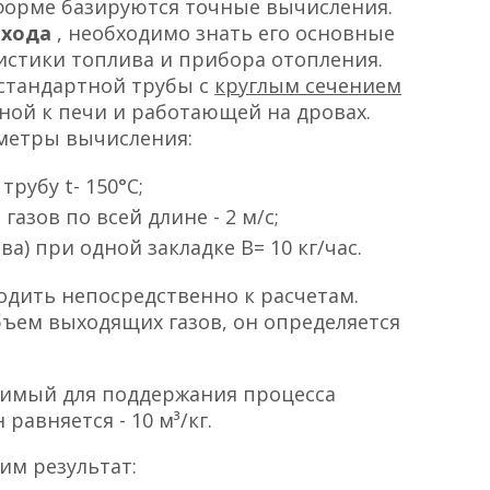
форме базируются точные вычисления.
охода
, необходимо знать его основные
ристики топлива и прибора отопления.
 стандартной трубы с
круглым сечением
ной к печи и работающей на дровах.
метры вычисления:
трубу t- 150°С;
азов по всей длине - 2 м/с;
а) при одной закладке B= 10 кг/час.
дить непосредственно к расчетам.
бъем выходящих газов, он определяется
одимый для поддержания процесса
 равняется - 10 м³/кг.
им результат: