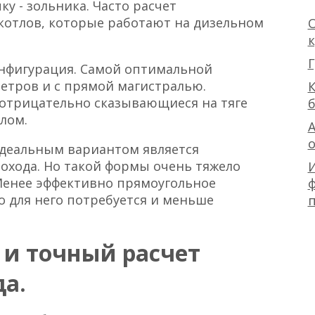
у - зольника. Часто расчет
котлов, которые работают на дизельном
О
Г
онфигурация. Самой оптимальной
метров и с прямой магистралью.
К
отрицательно сказывающиеся на тяге
лом.
А
Идеальным вариантом является
охода. Но такой формы очень тяжело
Менее эффективно прямоугольное
ф
о для него потребуется и меньше
и точный расчет
а.