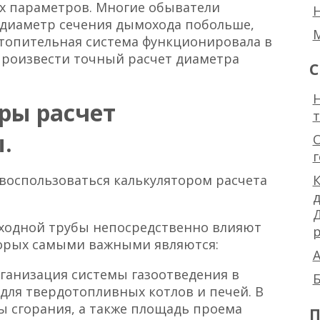
х параметров. Многие обыватели
ь диаметр сечения дымохода побольше,
 отопительная система функционировала в
 произвести точный расчет диаметра
С
Н
ры расчет
.
воспользоваться калькулятором расчета
К
ходной трубы непосредственно влияют
р
орых самыми важными являются:
А
рганизация системы газоотведения в
Б
для твердотопливных котлов и печей. В
 сгорания, а также площадь проема
П