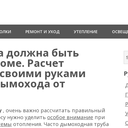
ТОЛКИ
РЕМОНТ И УХОД
УТЕПЛЕНИЕ
ОСВЕЩ
а должна быть
доме. Расчет
 своими руками
Р
дымохода от
Д
Р
у
, очень важно рассчитать правильный
осу нужно уделить
особое внимание
при
темы
отопления. Часто дымоходная труба