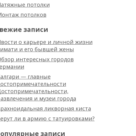
Натяжные потолки
Монтаж потолков
вежие записи
вости о карьере и личной жизни
тимати и его бывшей жены
Обзор интересных городов
германии
алгари — главные
достопримечательности
Достопримечательности,
азвлечения и музеи города
рахноидальная ликворная киста
ерут ли в армию с татуировками?
опулярные записи