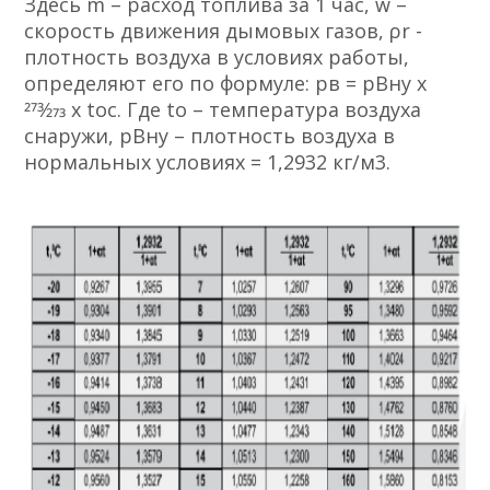
Здесь m – расход топлива за 1 час, w –
скорость движения дымовых газов, ρr -
плотность воздуха в условиях работы,
определяют его по формуле: pв = pBну х
273⁄273 х tос. Где tо – температура воздуха
снаружи, pBну – плотность воздуха в
нормальных условиях = 1,2932 кг/м3.