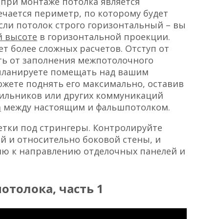
ри монтаже потолка является
чается периметр, по которому будет
сли потолок строго горизонтальный – вы
й высоте
в горизонтальной проекции.
т более сложных расчетов. Отступ от
еть от заполнения межпотолочного
 планируете помещать над вашим
жете поднять его максимально, оставив
тильников или других коммуникаций
а
между настоящим и фальшпотолком.
етки под стрингеры. Контролируйте
й и относительно боковой стены, и
ю к направлению отделочных панелей и
отолока, часть 1