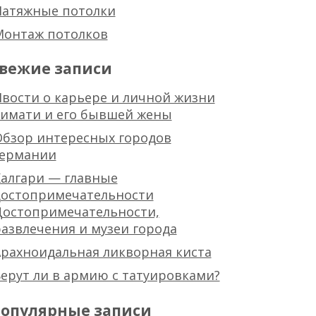
Натяжные потолки
Монтаж потолков
вежие записи
вости о карьере и личной жизни
тимати и его бывшей жены
Обзор интересных городов
германии
алгари — главные
достопримечательности
Достопримечательности,
азвлечения и музеи города
рахноидальная ликворная киста
ерут ли в армию с татуировками?
опулярные записи