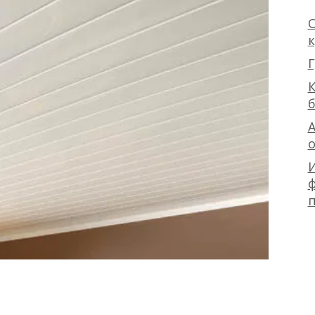
О
Г
К
А
ф