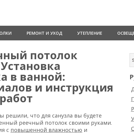
ТОЛКИ
РЕМОНТ И УХОД
УТЕПЛЕНИЕ
ОСВЕЩ
ечный потолок
 Установка
а в ванной:
Р
иалов и инструкция
Д
работ
Р
ы решили, что для санузла вы будете
енный реечный потолок своими руками.
ия с
повышенной влажностью
и