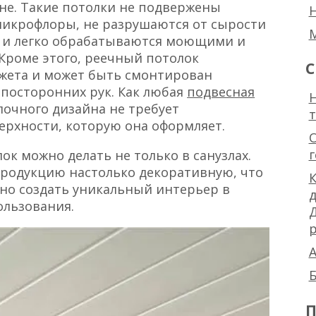
не. Такие потолки не подвержены
микрофлоры, не разрушаются от сырости
 и легко обрабатываются моющими и
роме этого, реечный потолок
С
жета и может быть смонтирован
 посторонних рук. Как любая
подвесная
Н
лочного дизайна не требует
ерхности, которую она оформляет.
ок можно делать не только в санузлах.
продукцию настолько декоративную, что
К
о создать уникальный интерьер в
ользования.
р
А
Б
П