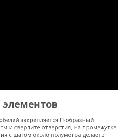
 элементов
юбелей закрепляется П-образный
5см и сверлите отверстия, на промежутке
я с шагом около полуметра делаете