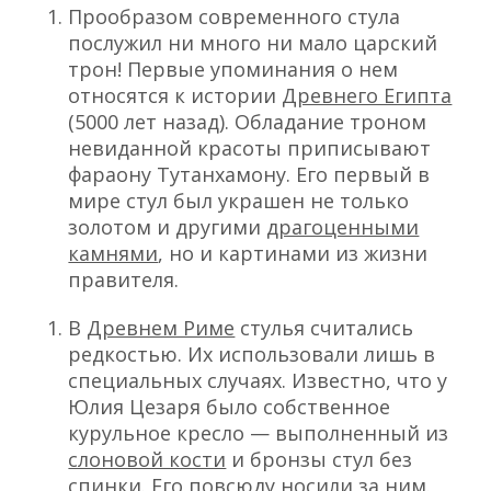
Прообразом современного стула
послужил ни много ни мало царский
трон! Первые упоминания о нем
относятся к истории
Древнего Египта
(5000 лет назад). Обладание троном
невиданной красоты приписывают
фараону Тутанхамону. Его первый в
мире стул был украшен не только
золотом и другими
драгоценными
камнями
, но и картинами из жизни
правителя.
В
Древнем Риме
стулья считались
редкостью. Их использовали лишь в
специальных случаях. Известно, что у
Юлия Цезаря было собственное
курульное кресло — выполненный из
слоновой кости
и бронзы стул без
спинки. Его повсюду носили за ним.