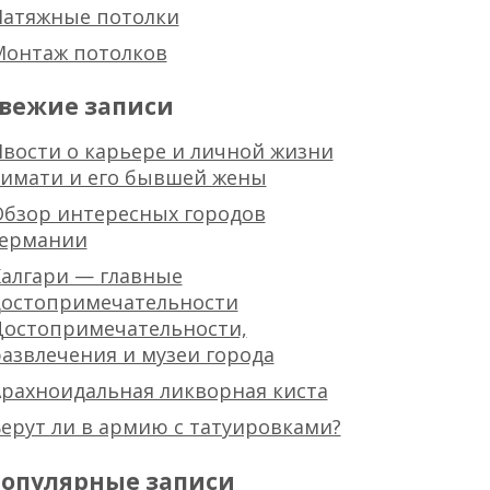
Натяжные потолки
Монтаж потолков
вежие записи
вости о карьере и личной жизни
тимати и его бывшей жены
Обзор интересных городов
германии
алгари — главные
достопримечательности
Достопримечательности,
азвлечения и музеи города
рахноидальная ликворная киста
ерут ли в армию с татуировками?
опулярные записи