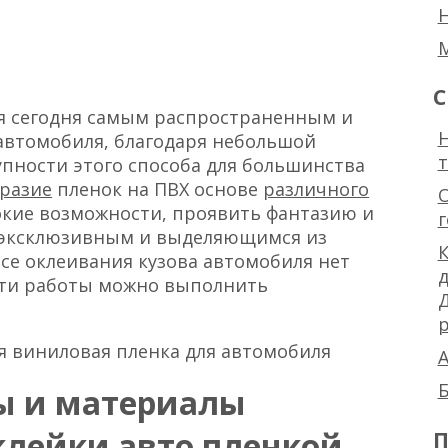
С
ся сегодня самым распространенным и
Н
втомобиля, благодаря небольшой
упности этого способа для большинства
разие
пленок на ПВХ основе
различного
окие возможности, проявить фантазию и
у эксклюзивным и выделяющимся из
К
ссе оклеивания кузова автомобиля нет
 эти работы можно выполнить
р
ная виниловая пленка для автомобиля
А
Б
ы и материалы
клейки авто пленкой
П