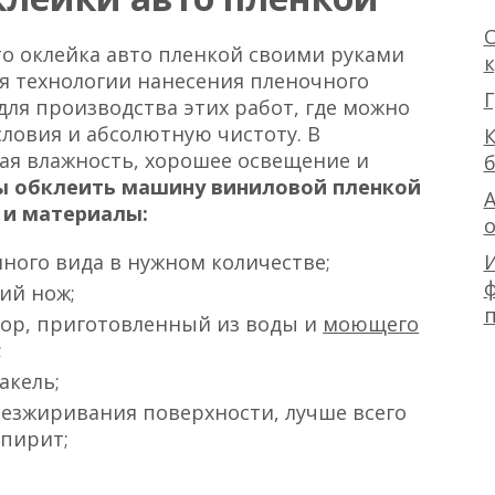
О
то оклейка авто пленкой своими руками
я технологии нанесения пленочного
Г
для производства этих работ, где можно
ловия и абсолютную чистоту. В
К
я влажность, хорошее освещение и
ы обклеить машину виниловой пленкой
А
 и материалы:
ного вида в нужном количестве;
ф
ий нож;
ор, приготовленный из воды и
моющего
;
акель;
безжиривания поверхности, лучше всего
спирит;