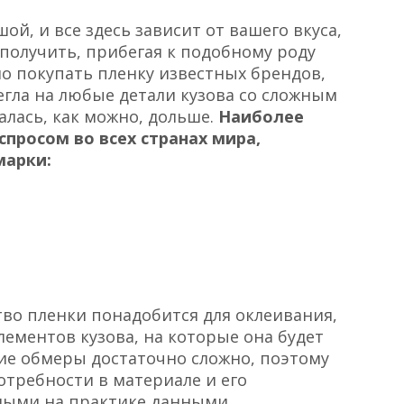
й, и все здесь зависит от вашего вкуса,
е получить, прибегая к подобному роду
но покупать пленку известных брендов,
легла на любые детали кузова со сложным
лась, как можно, дольше.
Наиболее
просом во всех странах мира,
марки:
тво пленки понадобится для оклеивания,
лементов кузова, на которые она будет
ие обмеры достаточно сложно, поэтому
отребности в материале и его
ными на практике данными.