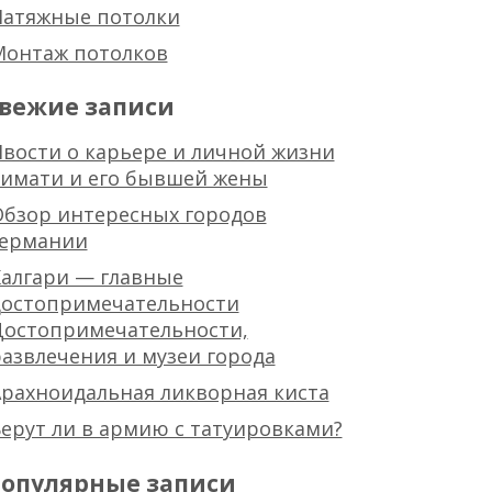
Натяжные потолки
Монтаж потолков
вежие записи
вости о карьере и личной жизни
тимати и его бывшей жены
Обзор интересных городов
германии
алгари — главные
достопримечательности
Достопримечательности,
азвлечения и музеи города
рахноидальная ликворная киста
ерут ли в армию с татуировками?
опулярные записи