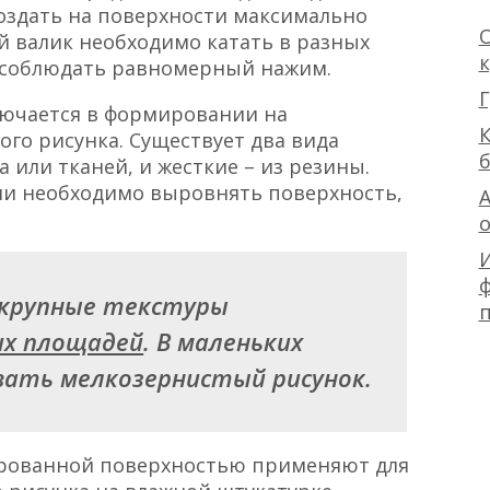
создать на поверхности максимально
О
 валик необходимо катать в разных
м соблюдать равномерный нажим.
Г
лючается в формировании на
К
го рисунка. Существует два вида
 или тканей, и жесткие – из резины.
ли необходимо выровнять поверхность,
А
ф
 крупные текстуры
х площадей
. В маленьких
вать мелкозернистый рисунок.
рированной поверхностью применяют для