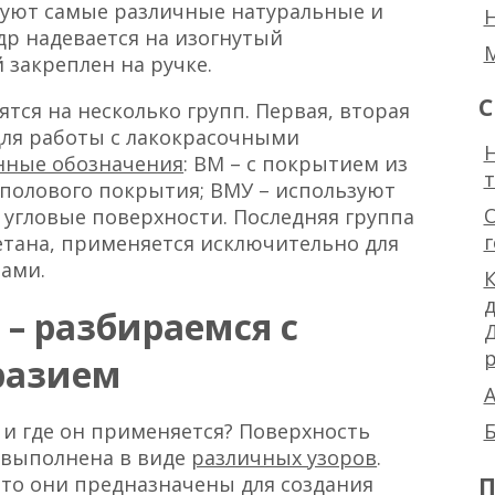
уют самые различные натуральные и
р надевается на изогнутый
 закреплен на ручке.
С
тся на несколько групп. Первая, вторая
для работы с лакокрасочными
Н
нные обозначения
: ВМ – с покрытием из
 полового покрытия; ВМУ – используют
 угловые поверхности. Последняя группа
етана, применяется исключительно для
ами.
К
– разбираемся с
р
разием
А
 и где он применяется? Поверхность
Б
 выполнена в виде
различных узоров
.
П
что они предназначены для создания