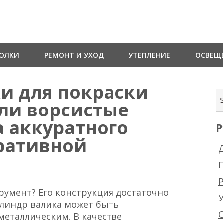
ТОЛКИ
РЕМОНТ И УХОД
УТЕПЛЕНИЕ
ОСВЕЩ
и для покраски
или ворсистые
а аккуратного
Р
ративной
Д
Р
трумент? Его конструкция достаточно
илиндр валика может быть
еталлическим. В качестве