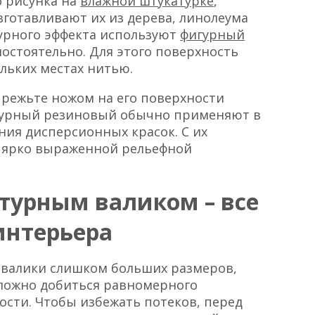
о рисунка на
влажной штукатурке
,
зготавливают их из дерева, линолеума
урного эффекта используют
фигурный
мостоятельно. Для этого поверхность
ольких местах нитью.
вырежьте ножом на его поверхности
ктурный резиновый обычно применяют в
ия дисперсионных красок. С их
ярко выраженной рельефной
ктурным валиком – все
интерьера
 валики слишком больших размеров,
сложно добиться равномерного
ости. Чтобы избежать потеков, перед