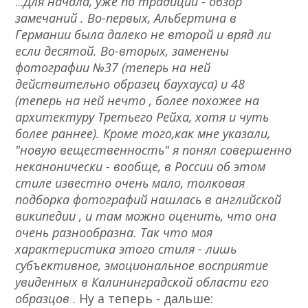
...
Для начала, уже по традиции - обзор
замечаний . Во-первых, Альбертина в
Германии была далеко не второй и вряд ли
если десятой. Во-вторых, заменены
фотографии №37 (теперь на ней
действительно образец баухауса) и 48
(теперь на ней нечто , более похожее на
архитектуру Третьего Рейха, хотя и чуть
более раннее). Кроме того,как мне указали,
"новую вещественность" я понял совершенно
неканонически - вообще, в России об этом
стиле известно очень мало, толковая
подборка фотографий нашлась в английской
википедии , и там можно оценить, что она
очень разнообразна. Так что моя
характеристика этого стиля - лишь
субъективное, эмоциональное восприятие
увиденных в Калининградской области его
образцов
. Ну а теперь - дальше: