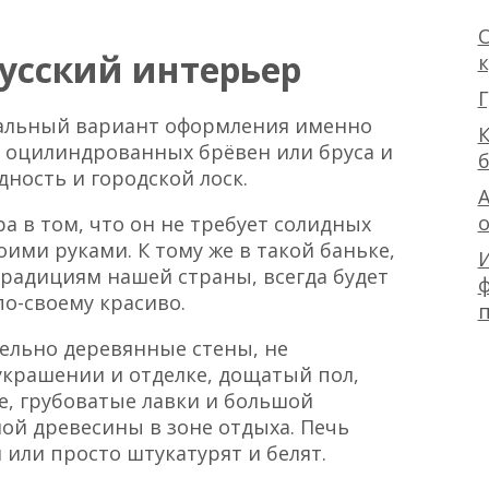
О
русский интерьер
Г
еальный вариант оформления именно
К
з оцилиндрованных брёвен или бруса и
ность и городской лоск.
А
а в том, что он не требует солидных
ими руками. К тому же в такой баньке,
радициям нашей страны, всегда будет
ф
о-своему красиво.
тельно деревянные стены, не
крашении и отделке, дощатый пол,
е, грубоватые лавки и большой
ой древесины в зоне отдыха. Печь
или просто штукатурят и белят.