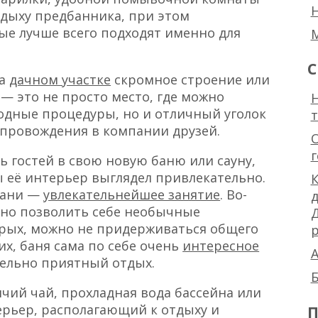
дыху предбанника, при этом
ые лучше всего подходят именно для
С
на
дачном участке
скромное строение или
— это не просто место, где можно
Н
одные процедуры, но и отличный уголок
епровождения в компании друзей.
ь гостей в свою новую баню или сауну,
ы её интерьер выглядел привлекательно.
К
бани —
увлекательнейшее занятие
. Во-
жно позволить себе необычные
орых, можно не придерживаться общего
р
их, баня сама по себе очень
интересное
А
ельно приятный отдых.
Б
чий чай, прохладная вода бассейна или
ерьер, располагающий к отдыху и
П