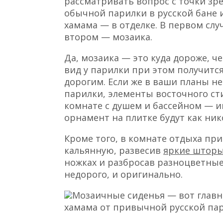
рассматривать вопрос с точки зр
обычной парилки в русской бане 
хамама — в отделке. В первом случ
втором — мозаика.
Да, мозаика — это куда дороже, ч
вид у парилки при этом получитс
дорогим. Если же в ваши планы н
парилки, элементы восточного ст
комнате с душем и бассейном — и
орнамент на плитке будут как ник
Кроме того, в комнате отдыха пр
кальянную, развесив
яркие штор
ножках и разбросав разноцветные 
недорого, и оригинально.
Мозаичные сиденья — вот главн
хамама от привычной русской па