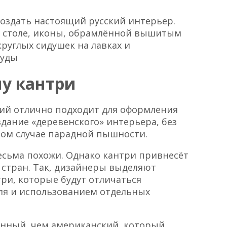
создать настоящий русский интерьер.
а столе, иконы, обрамлённой вышитым
руглых сидушек на лавках и
суды
му кантри
щий отлично подходит для оформления
здание «деревенского» интерьера, без
том случае парадной пышности.
весьма похожи. Однако кантри привнесёт
 стран. Так, дизайнеры выделяют
ри, которые будут отличаться
ля и использованием отдельных
анный, чем американский, который