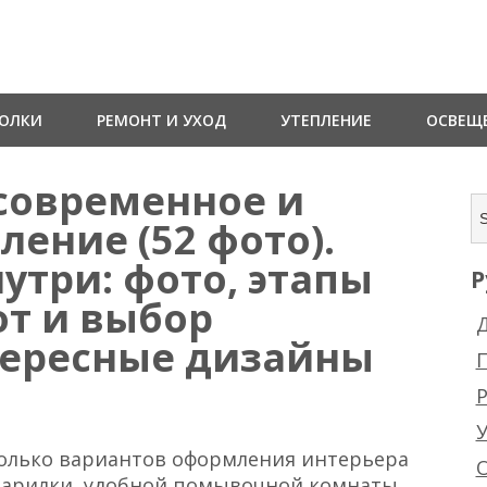
ТОЛКИ
РЕМОНТ И УХОД
УТЕПЛЕНИЕ
ОСВЕЩ
 современное и
ение (52 фото).
утри: фото, этапы
Р
т и выбор
Д
тересные дизайны
Р
колько вариантов оформления интерьера
парилки, удобной помывочной комнаты