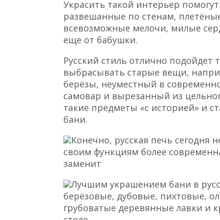
Украсить такой интерьер помогут
развешанные по стенам, плетёные
всевозможные мелочи, милые серд
еще от бабушки.
Русский стиль отлично подойдет 
выбрасывать старые вещи, напри
берёзы, неуместный в современно
самовар и вырезанный из цельног
такие предметы «с историей» и ст
бани.
Конечно, русская печь сегодня н
своим функциям более современна
заменит
Лучшим украшением бани в русс
берёзовые, дубовые, пихтовые, о
грубоватые деревянные лавки и к
столе