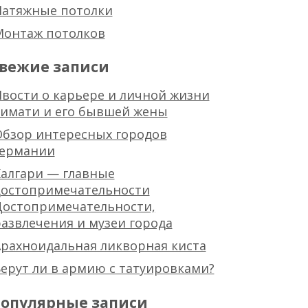
Натяжные потолки
Монтаж потолков
вежие записи
вости о карьере и личной жизни
тимати и его бывшей жены
Обзор интересных городов
германии
алгари — главные
достопримечательности
Достопримечательности,
азвлечения и музеи города
рахноидальная ликворная киста
ерут ли в армию с татуировками?
опулярные записи