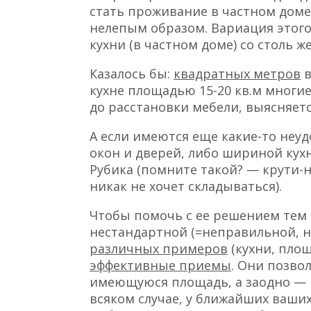
стать проживание в частном доме
нелепым образом. Вариация этог
кухни (в частном доме) со столь
Казалось бы:
квадратных метров
в
кухне площадью 15-20 кв.м многие
до расстановки мебели, выясняется
А если имеются еще какие-то неу
окон и дверей, либо шириной кух
Рубика (помните такой? — крути-н
никак не хочет складываться).
Чтобы помочь с ее решением тем 
нестандартной (=неправильной, 
различных примеров
(кухни, площ
эффективные приемы
. Они позво
имеющуюся площадь, а заодно — и
всяком случае, у ближайших ваши