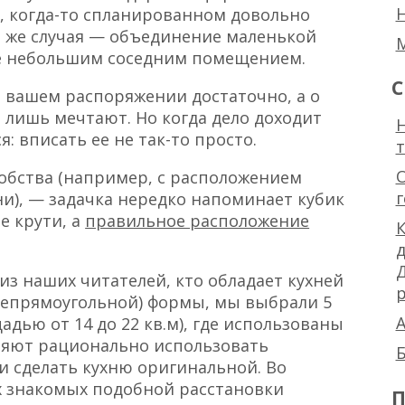
, когда-то спланированном довольно
о же случая — объединение маленькой
 же небольшим соседним помещением.
С
 вашем распоряжении достаточно, а о
 лишь мечтают. Но когда дело доходит
Н
: вписать ее не так-то просто.
добства (например, с расположением
ни), — задачка нередко напоминает кубик
е крути, а
правильное расположение
К
из наших читателей, кто обладает кухней
р
непрямоугольной) формы, мы выбрали 5
А
адью от 14 до 22 кв.м), где использованы
ляют рационально использовать
Б
 сделать кухню оригинальной. Во
х знакомых подобной расстановки
П