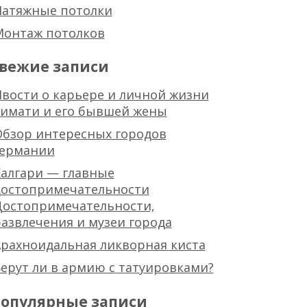
Натяжные потолки
Монтаж потолков
вежие записи
вости о карьере и личной жизни
тимати и его бывшей жены
Обзор интересных городов
германии
алгари — главные
достопримечательности
Достопримечательности,
азвлечения и музеи города
рахноидальная ликворная киста
ерут ли в армию с татуировками?
опулярные записи