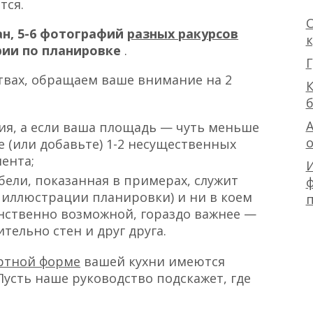
тся.
О
ан, 5-6 фотографий
разных ракурсов
рии по планировке
.
Г
ствах, обращаем ваше внимание на 2
К
А
я, а если ваша площадь — чуть меньше
е (или добавьте) 1-2 несущественных
ента;
бели, показанная в примерах, служит
ф
 иллюстрации планировки) и ни в коем
инственно возможной, гораздо важнее —
тельно стен и друг друга.
ртной форме
вашей кухни имеются
сть наше руководство подскажет, где