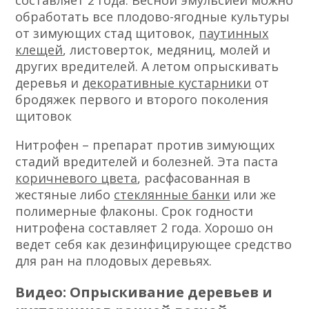
составляет 2 года. Весной эмульсией можно
обработать все плодово-ягодные культуры
от зимующих стад щитовок,
паутинных
клещей
, листоверток, медяниц, молей и
других вредителей. А летом опрыскивать
деревья и
декоративные кустарники
от
бродяжек первого и второго поколения
щитовок
Нитрофен – препарат против зимующих
стадий вредителей и болезней. Эта паста
коричневого цвета
, расфасованная в
жестяные либо
стеклянные банки
или же
полимерные флаконы. Срок годности
нитрофена составляет 2 года. Хорошо он
ведет себя как дезинфицирующее средство
для ран на плодовых деревьях.
Видео: Опрыскивание деревьев и