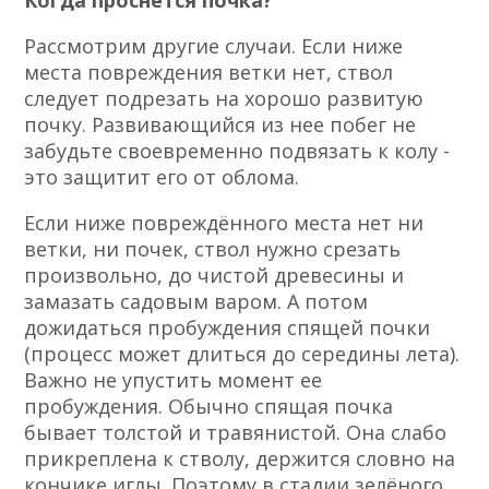
Когда проснётся почка?
Рассмотрим другие случаи. Если ниже
места повреждения ветки нет, ствол
следует подрезать на хорошо развитую
почку. Развивающийся из нее побег не
забудьте своевременно подвязать к колу
-
это защитит его от облома.
Если ниже повреждённого места нет ни
ветки, ни почек, ствол нужно срезать
произвольно, до чистой древесины и
замазать садовым варом. А потом
дожидаться пробуждения спящей почки
(процесс может длиться до середины лета).
Важно не упустить момент ее
пробуждения. Обычно спящая почка
бывает толстой и травянистой. Она слабо
прикреплена к стволу, держится словно на
кончике иглы. Поэтому в стадии зелёного