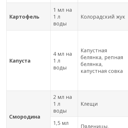
1 мл на
Картофель
1 л
Колорадский жук
воды
Капустная
4 мл на
белянка, репная
Капуста
1 л
белянка,
воды
капустная совка
2 мл на
1 л
Клещи
воды
Смородина
1,5 мл
Пяденицы,