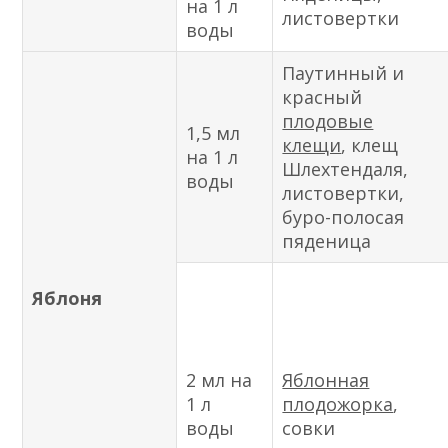
на 1 л
листовертки
воды
Паутинный и
красный
плодовые
1,5 мл
клещи
, клещ
на 1 л
Шлехтендаля,
воды
листовертки,
буро-полосая
пяденица
Яблоня
2 мл на
Яблонная
1 л
плодожорка
,
воды
совки