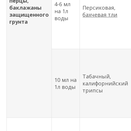
перцы,
4-6 мл
баклажаны
Персиковая,
на 1л
защищенного
бахчевая тли
воды
грунта
Табачный,
10 мл на
калифорнийский
1л воды
трипсы