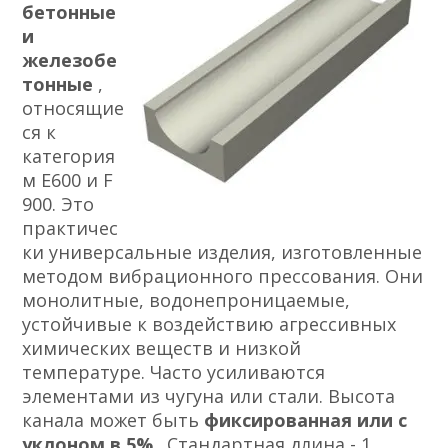
бетонные
и
железобе
тонные
,
относящие
ся к
категория
м Е600 и F
900. Это
практичес
ки универсальные изделия, изготовленные
методом вибрационного прессования. Они
монолитные, водонепроницаемые,
устойчивые к воздействию агрессивных
химических веществ и низкой
температуре. Часто усиливаются
элементами из чугуна или стали. Высота
канала может быть
фиксированная или с
уклоном в 5%
. Стандартная длина - 1