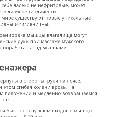
 себе далеко не нефритовые, может
е если их периодически
 мире
существуют новые
уникальные
тивны и гигиеничны.
 тренировке мышцы влагалища могут
женские руки при массаже мужского
ует поработать над мышцами,
ренажера
вернуты в стороны, руки на поясе.
 этом сгибая колени врозь. На
ком положении и медленно возвращаемся
 раз.
м и быстро отпускаем входные мышцы
вторить 5-10 раз.