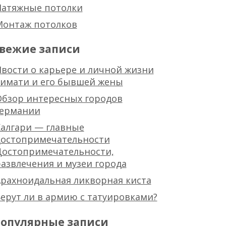
Натяжные потолки
Монтаж потолков
вежие записи
вости о карьере и личной жизни
тимати и его бывшей жены
Обзор интересных городов
германии
алгари — главные
достопримечательности
Достопримечательности,
азвлечения и музеи города
рахноидальная ликворная киста
ерут ли в армию с татуировками?
опулярные записи