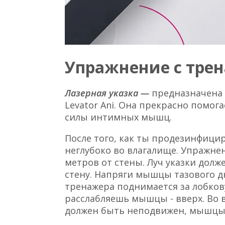
Упражнение с тре
Лазерная указка —
предназначена
Levator Ani. Она прекрасно помог
силы интимных мышц.
После того, как ты продезинфицир
неглубоко во влагалище. Упражнен
метров от стены. Луч указки дол
стену. Напряги мышцы тазового дн
тренажера поднимается за лобкову
расслабляешь мышцы - вверх. Во
должен быть неподвижен, мышцы 