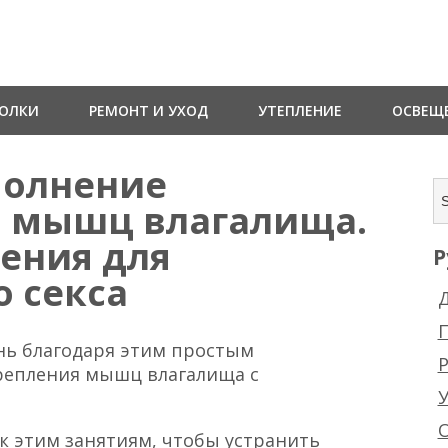
ТОЛКИ
РЕМОНТ И УХОД
УТЕПЛЕНИЕ
ОСВЕЩ
полнение
я мышц влагалища.
ения для
Р
о секса
Д
нь благодаря этим простым
Р
репления мышц влагалища с
к этим занятиям, чтобы устранить