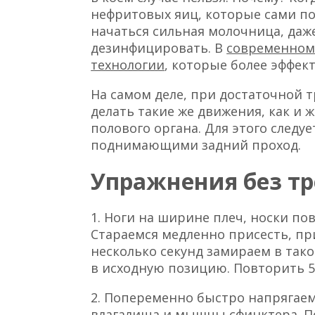
нефритовых яиц, которые сами по
начаться сильная молочница, даж
дезинфицировать. В
современном
технологии
, которые более эффек
На самом деле, при достаточной
делать такие же движения, как и 
полового органа. Для этого след
поднимающими задний проход.
Упражнения без т
1. Ноги на ширине плеч, носки по
Стараемся медленно присесть, при
несколько секунд замираем в та
в исходную позицию. Повторить 5
2. Попеременно быстро напрягае
влагалища и мышцы сфинктера. По