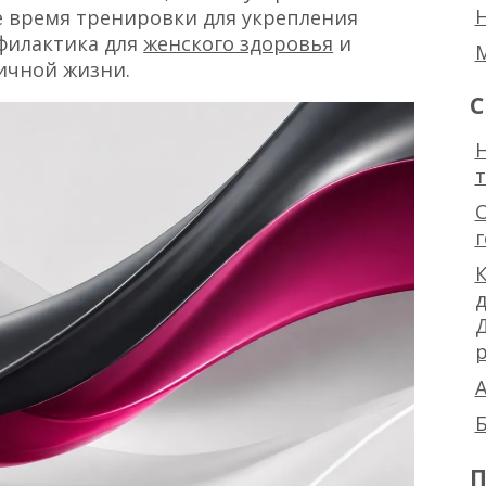
ше время тренировки для укрепления
филактика для
женского здоровья
и
ичной жизни.
С
Н
К
р
А
Б
П