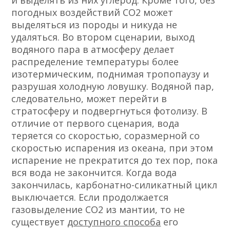
и выделять из них углерод. Кроме того, без
погодных воздействий CO2 может
выделяться из породы и никуда не
удаляться. Во втором сценарии, выход
водяного пара в атмосферу делает
распределение температуры более
изотермическим, поднимая тропопаузу и
разрушая холодную ловушку. Водяной пар,
следовательно, может перейти в
стратосферу и подвергнуться фотолизу. В
отличие от первого сценария, вода
теряется со скоростью, соразмерной со
скоростью испарения из океана, при этом
испарение не прекратится до тех пор, пока
вся вода не закончится. Когда вода
закончилась, карбонатно-силикатный цикл
выключается. Если продолжается
газовыделение СО2 из мантии, то не
существует
доступного способа
его