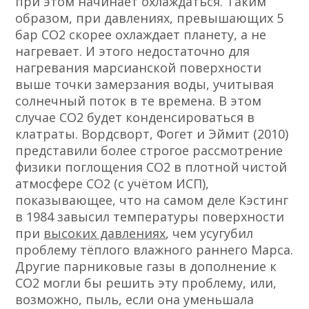
при этом начинает охлаждаться. Таким
образом, при давлениях, превышающих 5
бар CO2 скорее охлаждает планету, а не
нагревает. И этого недостаточно для
нагревания марсианской поверхности
выше точки замерзания воды, учитывая
солнечный поток в те времена. В этом
случае СО2 будет конденсироваться в
клатраты. Вордсворт, Фогет и Эймит (2010)
представили более строгое рассмотрение
физики поглощения СО2 в плотной чистой
атмосфере СО2 (с учётом ИСП),
показывающее, что на самом деле Кэстинг
в 1984 завысил температуры поверхности
при
высоких давлениях
, чем усугубил
проблему тёплого влажного раннего Марса.
Другие парниковые газы в дополнение к
CO2 могли бы решить эту проблему, или,
возможно, пыль, если она уменьшала