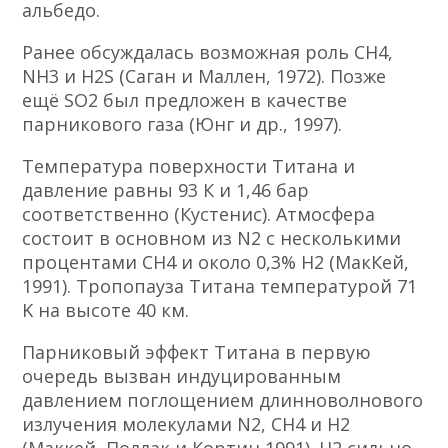
альбедо.
Ранее обсуждалась возможная роль СН4,
NH3 и H2S (Саган и Маллен, 1972). Позже
ещё SO2 был предложен в качестве
парникового газа (Юнг и др., 1997).
Температура поверхности Титана и
давление равны 93 К и 1,46 бар
соответственно (Кустенис). Атмосфера
состоит в основном из N2 с несколькими
процентами CH4 и около 0,3% H2 (МакКей,
1991). Тропопауза Титана температурой 71
K на высоте 40 км.
Парниковый эффект Титана в первую
очередь вызван индуцированным
давлением поглощением длинноволнового
излучения молекулами N2, CH4 и H2