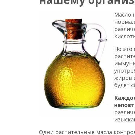
Масло 
нормал
различ
кислот
Но это 
растит
иммуни
употре
жиров 
будет 
Каждое
неповт
различ
изыска
Одни растительные масла контрол