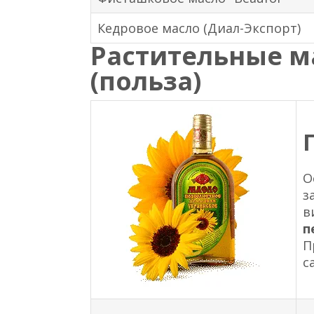
Кедровое масло (Диал-Экспорт)
Растительные м
(польза)
О
з
в
п
П
с