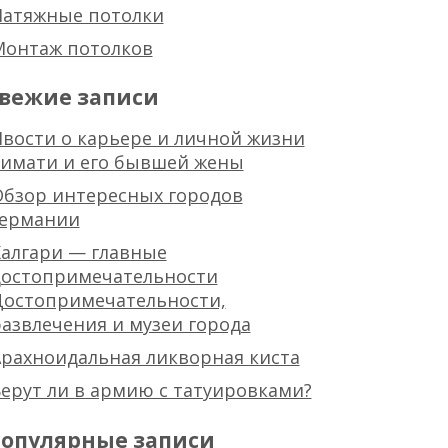
Натяжные потолки
Монтаж потолков
вежие записи
вости о карьере и личной жизни
тимати и его бывшей жены
Обзор интересных городов
германии
алгари — главные
достопримечательности
Достопримечательности,
азвлечения и музеи города
рахноидальная ликворная киста
ерут ли в армию с татуировками?
опулярные записи