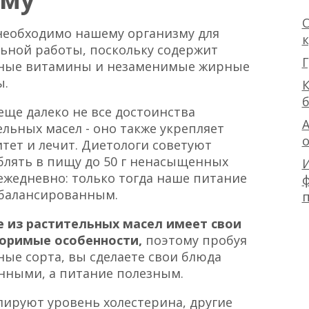
О
необходимо нашему организму для
ьной работы, поскольку содержит
Г
ные витамины и незаменимые жирные
ы.
К
еще далеко не все достоинства
А
ельных масел - оно также укрепляет
тет и лечит. Диетологи советуют
блять в пищу до 50 г ненасыщенных
ежедневно: только тогда наше питание
ф
сбалансированным.
 из растительных масел имеет свои
оримые особенности,
поэтому пробуя
ные сорта, вы сделаете свои блюда
нными, а питание полезным.
ируют уровень холестерина, другие