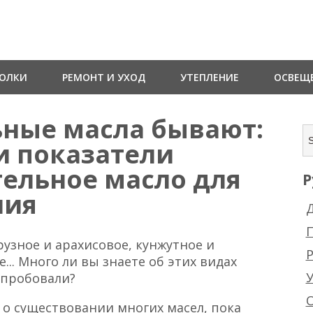
ТОЛКИ
РЕМОНТ И УХОД
УТЕПЛЕНИЕ
ОСВЕЩ
ьные масла бывают:
и показатели
тельное масло для
Р
ния
Д
рузное и арахисовое, кунжутное и
Р
... Много ли вы знаете об этих видах
 пробовали?
а о существовании многих масел, пока