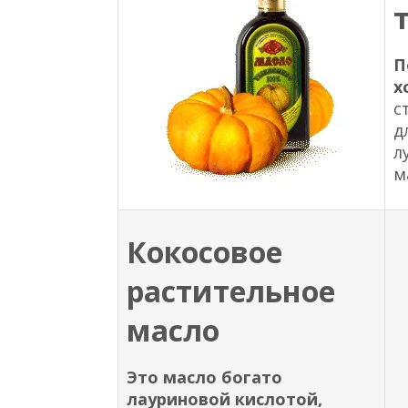
П
х
с
д
л
м
Кокосовое
растительное
масло
Это масло богато
лауриновой кислотой,