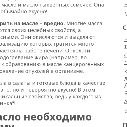
 масло и масло тыквенных семечек. Она
необычайно вкусно!
рить на масле – вредно.
Многие масла
С
ся своих целебных свойств, а
асными. Они окисляются и выделяют
Н
трализацию которых тратится много
ается на работе печени. Онкологи
одогревание жира (например, во
 к образованию в масле канцерогенных
явление опухолей в организме.
К
ла в салаты и готовые блюда в качестве
зно, но и невероятно вкусно! В этом
р
никальные свойства, ведь у каждого из
А
инка"!
Б
асло необходимо
зму
П