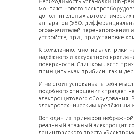
Необходимость установки DIN-рей
монтаже нового электрооборудован
дополнительных
автоматических
аппаратов (УЗО, дифференциальны
ограничителей перенапряжения и 
устройств; при ; при установке 
К сожалению, многие электрики н
надёжного и аккуратного креплен
поверхности. Слишком часто прих
принципу «как прибили, так и дер
И не стоит успокаивать себя мысль
подобного отношения страдает н
электрощитового оборудования. В
электротехническим крепёжным и
Вот один из примеров небрежной 
реальный этажный электрощит со
ленинградского треста «Электром