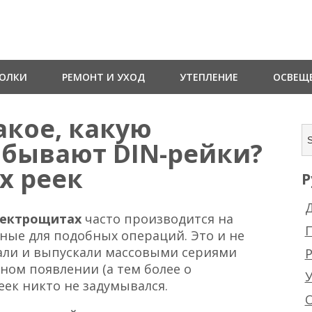
ТОЛКИ
РЕМОНТ И УХОД
УТЕПЛЕНИЕ
ОСВЕЩ
акое, какую
 бывают DIN-рейки?
х реек
Р
Д
электрощитах
часто производится на
ные для подобных операций. Это и не
али и выпускали массовыми сериями
Р
ном появлении (а тем более о
ек никто не задумывался.