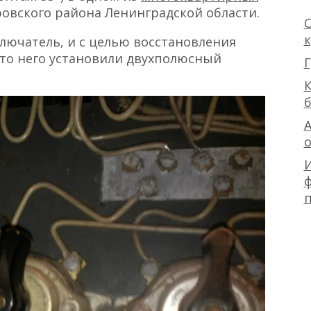
ровского района Ленинградской области.
О
лючатель, и с целью восстановления
то него установили двухполюсный
Г
К
А
ф