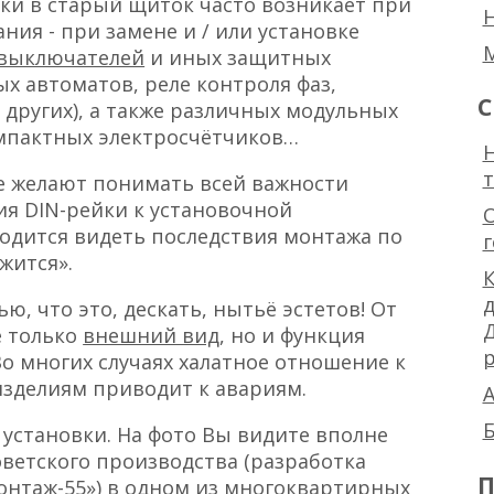
ки в старый щиток часто возникает при
ия - при замене и / или установке
 выключателей
и иных защитных
х автоматов, реле контроля фаз,
С
других), а также различных модульных
компактных электросчётчиков…
Н
е желают понимать всей важности
ия DIN-рейки к установочной
одится видеть последствия монтажа по
жится».
К
ю, что это, дескать, нытьё эстетов! От
е только
внешний вид
, но и функция
р
о многих случаях халатное отношение к
зделиям приводит к авариям.
А
Б
установки. На фото Вы видите вполне
ветского производства (разработка
П
онтаж-55») в одном из
многоквартирных