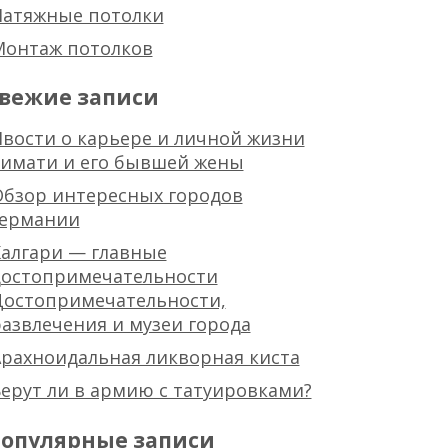
Натяжные потолки
Монтаж потолков
вежие записи
вости о карьере и личной жизни
тимати и его бывшей жены
Обзор интересных городов
германии
алгари — главные
достопримечательности
Достопримечательности,
азвлечения и музеи города
рахноидальная ликворная киста
ерут ли в армию с татуировками?
опулярные записи