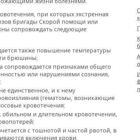
грожающими жизни болезнями.
О
ровотечения, при которых экстренная
ызов бригады Скорой помощи или
Г
лжны сопровождать следующие
К
дается также повышение температуры
А
сти брюшины;
са сопровождается признаками общего
анностью или нарушениями сознания,
ф
;
 не единственное, и к нему
ровоизлияния (гематомы, возникающие
носовые кровотечения;
, обильном и длительном кровотечении,
овопотерей;
четается с тошнотой и частой рвотой, в
живаются включения крови.