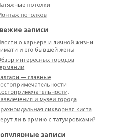
Натяжные потолки
Монтаж потолков
вежие записи
вости о карьере и личной жизни
тимати и его бывшей жены
Обзор интересных городов
германии
алгари — главные
достопримечательности
Достопримечательности,
азвлечения и музеи города
рахноидальная ликворная киста
ерут ли в армию с татуировками?
опулярные записи