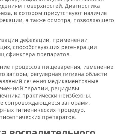
дениям поверхностей. Диагностика
неза, в котором присутствуют наличие
ефекации, а также осмотра, позволяющего
изации дефекации, применении
щих, способствующих регенерации
ц сфинктера препаратов.
ение процессов пищеварения, изменение
 запоры, регулярная гигиена области
равлений лечения медикаментозные
ременной терапии, рецидивы
шечника практически неизбежны.
не сопровождающиеся запорами,
рных гигиенических процедур,
тисептических препаратов.
а воспалительного