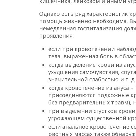
кишечника, лейкозом и иными у
Однако есть ряд характеристик к
помощь жизненно необходима. В
немедленная госпитализация до
проявления:
если при кровотечении наблю
тела, выраженная боль в обла
когда выделение крови из ану
ухудшения самочувствия, спут
значительной слабостью и т. д.
когда кровотечение из ануса –
присоединяются подкожные к
без предварительных травм), 
при выделении сгустков крови
угрожающем существенной кр
если анальное кровотечение со
рвотных массах также обнару