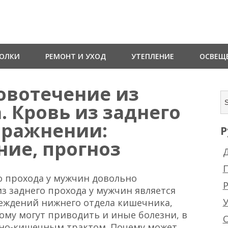
ТОЛКИ
РЕМОНТ И УХОД
УТЕПЛЕНИЕ
ОСВЕЩ
овотечение из
. Кровь из заднего
пражнении:
Р
ние, прогноз
Д
о прохода у мужчин довольно
Р
з заднего прохода у мужчин является
еждений нижнего отдела кишечника,
ому могут приводить и иные болезни, в
чно-кишечным трактом. Почему может