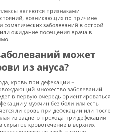
плексы являются признаками
стояний, возникающих по причине
и соматических заболеваний в острой
 или ожидание посещения врача в
имо.
заболеваний может
ови из ануса?
ода, кровь при дефекации –
овождающий множество заболеваний.
удет в первую очередь ориентироваться
ефекации у мужчин без боли или есть
яется ли кровь при дефекации или после
 алая из заднего прохода при дефекации
ем скрытое кровотечение в верхних
роявляющееся не алой, а темно-