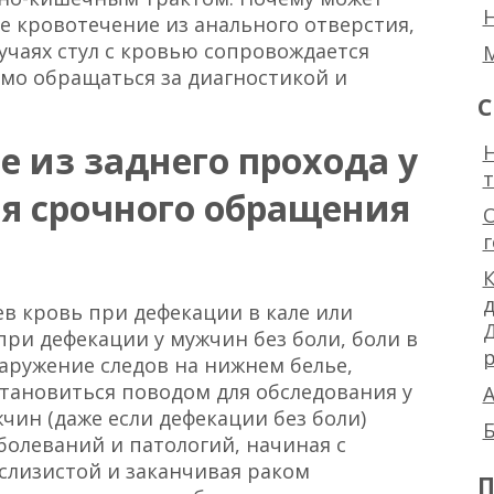
е кровотечение из анального отверстия,
лучаях стул с кровью сопровождается
имо обращаться за диагностикой и
С
е из заднего прохода у
Н
я срочного обращения
К
в кровь при дефекации в кале или
при дефекации у мужчин без боли, боли в
р
наружение следов на нижнем белье,
становиться поводом для обследования у
А
жчин (даже если дефекации без боли)
Б
болеваний и патологий, начиная с
слизистой и заканчивая раком
П