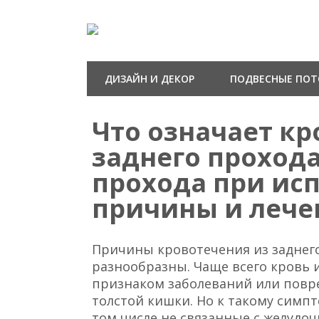
ДИЗАЙН И ДЕКОР
ПОДВЕСНЫЕ ПО
Что означает кр
заднего прохода
прохода при ис
причины и лече
Причины кровотечения из заднег
разнообразны. Чаще всего кровь и
признаком заболеваний или повр
толстой кишки. Но к такому симпт
том числе не связанные с желудо