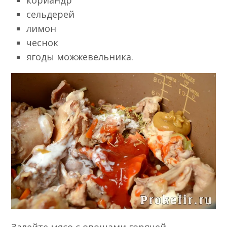
сельдерей
лимон
чеснок
ягоды можжевельника.
Залейте мясо с овощами горячей