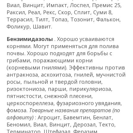
Виал, Винцит, Импакт, Лоспел, Премис 25,
Раксил, Реал, Рекс, Скор, Сплит, Суми 8,
Террасил, Тилт, Топаз, Тозонит, Фалькон,
Фоликур, Шавит.
Бензимидазолы
. Хорошо усваиваются
корнями. Могут применяться для полива
почвы. Хорошо подходят для борьбы с
грибами, поражающими корни
(корневыми гнилями). Эффективны против
антракноза, аскохитоза, гнилей, мучнистой
росы, пыльной и твердой головни,
ризоктониоза, парши, пирикуляриоза,
пятнистости, снежной плесени,
церкоспореллеза, фузариозного увядания,
фомоза.
Товарные названия препаратов (по
алфавиту)
: Агроцит, Бавемтин, Бенлат,
Беномил, Виал, Винцит, Дерозал, Текто,
Терминатор, Штефазал, Феразим,