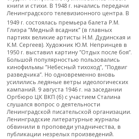
книги и стихи. В 1948 ᴦ. начались передачи
Ленинградского телевизионного центра. В
1949 ᴦ. состоялась премьера балета Р.М.
Глиэра ʼʼМедный всадникʼʼ (в главных
партиях великие артисты Н.М. Дудинская и
К.М. Сергеев). Художник Ю.М. Непринцев в
1950 ᴦ. выставил картину ʼʼОтдых после бояʼʼ.
Большой популярностью пользовались
кинофильмы ʼʼНебесный тихоходʼʼ, ʼʼПодвиг
разведчикаʼʼ. Но одновременно вновь
усилились ледяные ветры идеологических
кампаний. 9 августа 1946 ᴦ. на заседании
Оргбюро ЦК ВКП (б) с участием Сталина
слушался вопрос о деятельности
Ленинградской писательской организации.
Ленинградские литературные журналы
обвинили в проповеди упадничества, в
публикации незрелых произведений.