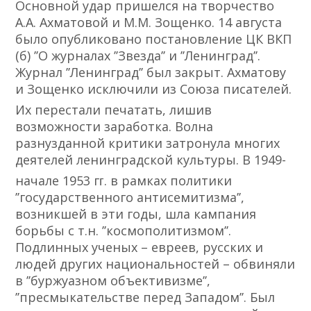
Основной удар пришелся на творчество
А.А. Ахматовой и М.М. Зощенко. 14 августа
было опубликовано постановление ЦК ВКП
(б) ʼʼО журналах ʼʼЗвездаʼʼ и ʼʼЛенинградʼʼ.
Журнал ʼʼЛенинградʼʼ был закрыт. Ахматову
и Зощенко исключили из Союза писателей.
Их перестали печатать, лишив
возможности заработка. Волна
разнузданной критики затронула многих
деятелей ленинградской культуры. В 1949-
начале 1953 гᴦ. в рамках политики
ʼʼгосударственного антисемитизмаʼʼ,
возникшей в эти годы, шла кампания
борьбы с т.н. ʼʼкосмополитизмомʼʼ.
Подлинных ученых – евреев, русских и
людей других национальностей – обвиняли
в ʼʼбуржуазном объективизмеʼʼ,
ʼʼпресмыкательстве перед Западомʼʼ. Был