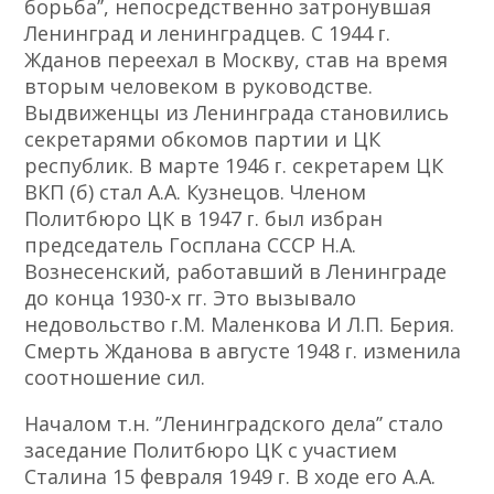
борьбаʼʼ, непосредственно затронувшая
Ленинград и ленинградцев. С 1944 ᴦ.
Жданов переехал в Москву, став на время
вторым человеком в руководстве.
Выдвиженцы из Ленинграда становились
секретарями обкомов партии и ЦК
республик. В марте 1946 ᴦ. секретарем ЦК
ВКП (б) стал А.А. Кузнецов. Членом
Политбюро ЦК в 1947 ᴦ. был избран
председатель Госплана СССР Н.А.
Вознесенский, работавший в Ленинграде
до конца 1930-х гᴦ. Это вызывало
недовольство ᴦ.М. Маленкова И Л.П. Берия.
Смерть Жданова в августе 1948 ᴦ. изменила
соотношение сил.
Началом т.н. ʼʼЛенинградского делаʼʼ стало
заседание Политбюро ЦК с участием
Сталина 15 февраля 1949 ᴦ. В ходе его А.А.