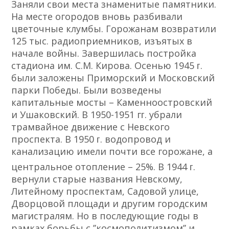
Заняли свои места знаменитые памятники.
На месте огородов вновь разбивали
цветочные клумбы. Горожанам возвратили
125 тыс. радиоприемников, изъятых в
начале войны. Завершилась постройка
стадиона им. С.М. Кирова. Осенью 1945 ᴦ.
были заложены Приморский и Московский
парки Победы. Были возведены
капитальные мосты – Каменноостровский
и Ушаковский. В 1950-1951 гᴦ. убрали
трамвайное движение с Невского
проспекта. В 1950 ᴦ. водопровод и
канализацию имели почти все горожане, а
центральное отопление – 25%. В 1944 ᴦ.
вернули старые названия Невскому,
Литейному проспектам, Садовой улице,
Дворцовой площади и другим городским
магистралям. Но в последующие годы в
рамках борьбы с ʼʼкосмополитизмомʼʼ и