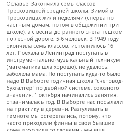
Ославье. Закончила семь классов
Тресковицкой средней школы. Зимой в
Тресковицах жили неделями (сперва по
частным домам, потом в общежитии при
школе), а с весны до раннего снега пешком
по лесной дороге, 5-6 человек. В 1949 году
окончила семь классов, исполнилось 16
лет. Поехала в Ленинград поступать в
инструментально-музыкальный техникум
(математика шла хорошо), не удалось,
заболела мама. Но поступать куда-то было
надо В Выборге годичная школа "счетовод-
бухгалтер" по двойной системе, союзного
значения. 1 октября начинались занятия,
отзанималась год. В Выборге нас посылали
на практику в деревни. Разгуливать в
темноте мы остерегались, потому, что
часто приходили финны в свои бывшие
дома и уходили со словами - мы еще