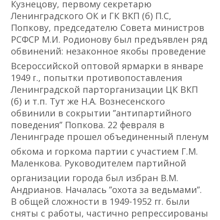
Кузнецову, первому секретарю
Ленинградского ОК и ГК ВКП (б) П.С,
Попкову, председателю Совета министров
РСФСР М.И. Родионову был предъявлен ряд
обвинений: незаконное якобы проведение
Всероссийской оптовой ярмарки в январе
1949 ᴦ., попытки противопоставления
Ленинградской парторганизации ЦК ВКП
(б) и т.п. Тут же Н.А. Вознесенского
обвинили в сокрытии ʼʼантипартийного
поведенияʼʼ Попкова. 22 февраля в
Ленинграде прошел объединенный пленум
обкома и горкома партии с участием Г.М.
Маленкова. Руководителем партийной
организации города был избран В.М.
Андрианов. Началась ʼʼохота за ведьмамиʼʼ.
В общей сложности в 1949-1952 гᴦ. были
сняты с работы, частично репрессированы