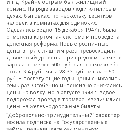
и т.д. Крайне острым был жилищный
кризис. На ряде заводов люди ютились в
цехах, бытовках, по нескольку десятков
человек в комнатах для одиноких.
Одевались бедно. 15 декабря 1947 ᴦ. была
отменена карточная система и проведена
денежная реформа. Новые розничные
цены в три с лишним раза превосходили
довоенный уровень. При среднем размере
зарплаты менее 500 руб. килограмм хлеба
стоил 3-4 руб., мяса 28-32 руб., масла – 60
руб. В последующие годы цены снижались
семь раз. Особенно интенсивно снижались
цены на водку. Но в августе 1948 ᴦ. вдвое
подорожал проезд в трамвае. Увеличились
цены на железнодорожные билеты.
ʼʼДобровольно-принудительныйʼʼ характер
носила подписка на Государственные
займы, равнявшаяся как минимум