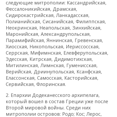
следующие митрополии: Кассандрийская,
Фессалоникийская, Драмская,
Сидирокастрийская, Ланкадасская,
Полианийская, Сисанийская, Филиппская,
Неокринская, Неапольская, Зинхийская,
Маронийская, Александрупольская,
Парамифийская, Яннинская, Гревенская,
Хиосская, Никопольская, Иериссосская,
Серрская, Мифимнская, Елевферупольская,
Эдесская, Китрская, Дидимотихская,
Митилинская, Лимнская, Гуменисская,
Верийская, Дриинупольская, Ксанфская,
Елассонская, Самосская, Касторийская,
Сервийская, Флоринская.
2. Епархии Додеканесского архипелага,
который вошел в состав Греции уже после
Второй мировой войны. Среди них
митрополии островов: Родо; Кос; Лерос,