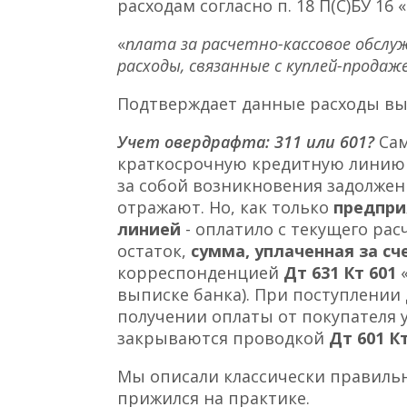
расходам согласно п. 18 П(С)БУ 16 
«
плата за расчетно-кассовое обслуж
расходы, связанные с куплей-прода
Подтверждает данные расходы вы
Учет овердрафта: 311 или 601?
Сам
краткосрочную кредитную линию 
за собой возникновения задолжен
отражают. Но, как только
предпри
линией
- оплатило с текущего ра
остаток,
сумма, уплаченная за с
корреспонденцией
Дт 631 Кт 601
выписке банка). При поступлении 
получении оплаты от покупателя у
закрываются проводкой
Дт 601 К
Мы описали классически правильн
прижился на практике.