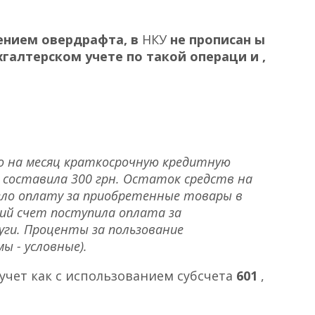
ением овердрафта,
в
НКУ
не прописан
ы
ухгалтерском учете по
такой
операци
и
,
о на месяц краткосрочную кредитную
 составила 300 грн. Остаток средств на
вело оплату за приобретенные товары в
щий счет поступила оплата за
уги. Проценты за пользование
ы - условные).
учет как с использованием субсчета
601
,