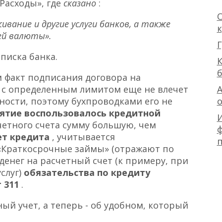
«Расходы», где
сказано
:
О
ивание и другие услуги банков, а также
жей валюты».
Г
писка банка.
К
 факт подписания договора на
А
с определенным лимитом еще не влечет
ности, поэтому бухпроводками его не
ятие воспользовалось кредитной
счетного счета сумму большую, чем
ф
чет кредита
, учитывается
«Краткосрочные займы» (отражают по
денег на расчетный счет (к примеру, при
слуг)
обязательства по кредиту
т 311
.
ый учет, а теперь - об удобном, который