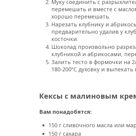
9 шт. клубники
2 яйца
180 г муки
80 г сахара
6 г разрыхлителя
50 г шоколада
50 г оливкового масла
ванильный сахар
щепотка соли
Приготовление:
Яйца взбить с сахаром.
Муку соединить с разрыхлите
перемешать и вместе с масло
хорошо перемешать.
Нарезать клубнику и абрикос
предварительно удалив у клуб