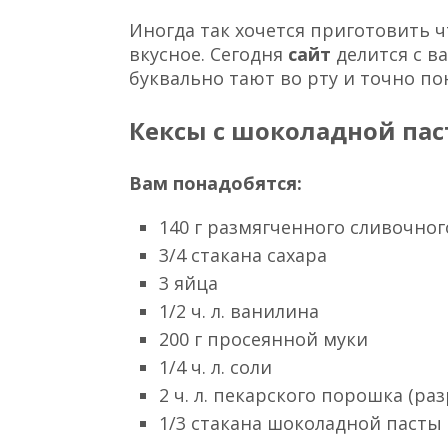
Ребята, мы вкладываем душу в сайт
что открываете эту красоту. Спас
Присоединяйтесь к нам в
Facebo
Иногда так хочется приготовить 
вкусное. Сегодня
сайт
делится с в
буквально тают во рту и точно по