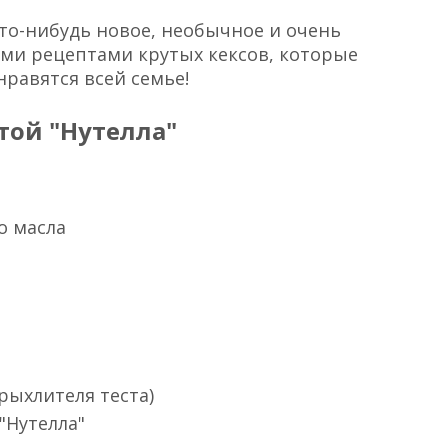
. Cпасибо за то,
ибо за вдохновение и мурашки.
ok
и
ВКонтакте
что-нибудь новое, необычное и очень
ами рецептами крутых кексов, которые
нравятся всей семье!