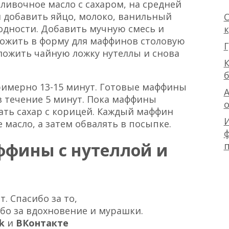
ливочное масло с сахаром, на средней
м добавить яйцо, молоко, ванильный
О
родности. Добавить мучную смесь и
ложить в форму для маффинов столовую
Г
оложить чайную ложку нутеллы и снова
К
римерно 13-15 минут. Готовые маффины
А
в течение 5 минут. Пока маффины
ать сахар с корицей. Каждый маффин
 масло, а затем обвалять в посыпке.
ф
ффины с нутеллой и