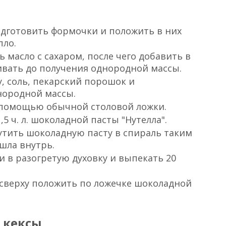
той "Нутелла"
о масла
зрыхлителя теста)
"Нутелла"
подготовить формочки и положить в них
пло.