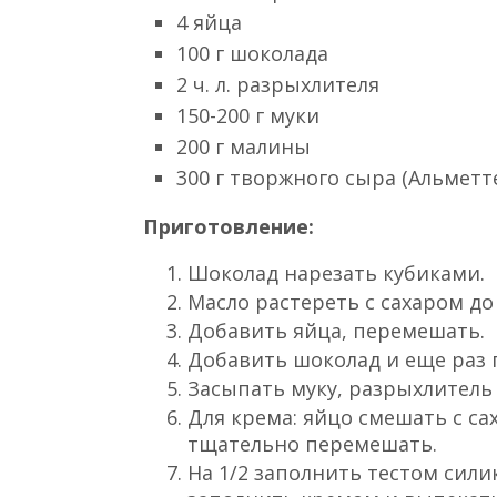
косточки.
Шоколад произвольно разреза
клубникой и абрикосами, пер
Залить тесто в формочки на 2
180-200ºC духовку и выпекать 
Кексы с малиновым кр
Вам понадобятся:
150 г сливочного масла или ма
150 г сахара
4 яйца
100 г шоколада
2 ч. л. разрыхлителя
150-200 г муки