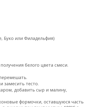
ть ножом и добавить в тесто вместе с
емешать.
/3 объема, поставить в разогретую до
в течение 25-30 минут.
емом
ргарина