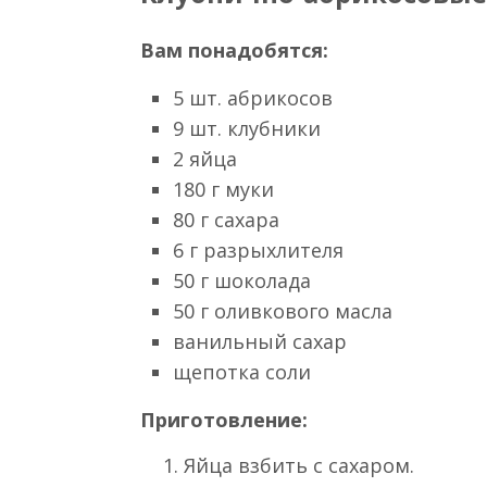
В течение двух минут взбиват
смесь яйца и продолжать взб
Затем добавить ванилин, муку
перемешать до получения од
На 3/4 заполнить формочки с
Положить на каждый кекс по 1,
При помощи зубочистки закру
образом, чтобы часть пасты у
Поставить формочки с кексам
минут.
После этого кексы остудить 
пасты.
Клубнично-абрикосовые
Вам понадобятся:
5 шт. абрикосов