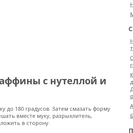
С
Н
К
маффины с нутеллой и
р
А
ку до 180 градусов. Затем смазать форму
ешать вместе муку, разрыхлитель,
Б
тложить в сторону.
П