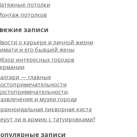
Натяжные потолки
Монтаж потолков
вежие записи
вости о карьере и личной жизни
тимати и его бывшей жены
Обзор интересных городов
германии
алгари — главные
достопримечательности
Достопримечательности,
азвлечения и музеи города
рахноидальная ликворная киста
ерут ли в армию с татуировками?
опулярные записи