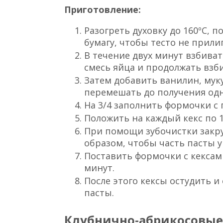
Кексы с шоколадной пас
Вам понадобятся:
140 г размягченного сливочног
3/4 стакана сахара
3 яйца
1/2 ч. л. ванилина
200 г просеянной муки
1/4 ч. л. соли
2 ч. л. пекарского порошка (ра
1/3 стакана шоколадной пасты 
Приготовление:
Разогреть духовку до 160ºC, 
бумагу, чтобы тесто не прили