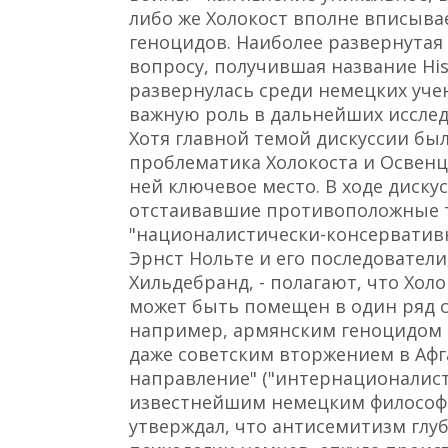
либо же Холокост вполне вписыва
геноцидов. Наиболее развернутая
вопросу, получившая название Hist
развернулась среди немецких учен
важную роль в дальнейших исслед
Хотя главной темой дискуссии бы
проблематика Холокоста и Освен
ней ключевое место. В ходе диску
отстаивавшие противоположные 
"националистически-консервативн
Эрнст Нольте и его последователи,
Хильдебранд, - полагают, что Хол
может быть помещен в один ряд с
например, армянским геноцидом 1
даже советским вторжением в Афг
направление" ("интернационалист
известнейшим немецким философ
утверждал, что антисемитизм глу