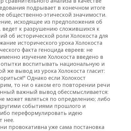
р сравнительного анализа в качестве
ледования подрывает в конечном итоге
 ее общественно-этической значимости.
ение, исходящее из предположения об
и, ведет к разрушению сложившихся к
й об исторической роли Холокоста для
ржание исторического урока Холокоста
еского факта геноцида евреев: не
 именно изучение Холокоста введено в
попытки воспитывать национальную и
й же вывод из урока Холокоста гласит:
вториться!" Однако если Холокост
орим, то ни о каком его повторении речи
занный важный вывод обессмысливается:
не может являться по определению; либо
с другими событиями прошлого и
 либо переформулировать идею
т нее.
ени провокативна уже сама постановка