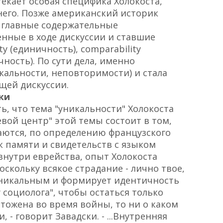
екает особая специфика Холокоста,
него. Позже американский историк
 главные содержательные
енные в ходе дискуссии и ставшие
ty (единичность), comparability
чность). По сути дела, именно
кальности, неповторимости) и стала
щей дискуссии.
ки
ь, что тема "уникальности" Холокоста
евой центр" этой темы состоит в том,
аются, по определению французского
к памяти и свидетельств с языком
нутри еврейства, опыт Холокоста
оскольку всякое страдание - лично твое,
 уникальным и формирует идентичность
у социолога", чтобы остаться только
тожена во время войны, то ни о каком
 - говорит Завадски. - ...Внутренняя