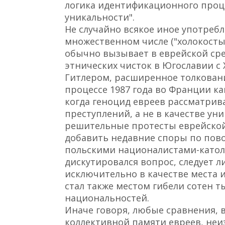
логика идентификационного проце
уникальности".
Не случайно всякое иное употребл
множественном числе ("холокосты
обычно вызывает в еврейской ср
этнических чисток в Югославии с
Гитлером, расширенное толковани
процессе 1987 года во Франции ка
когда геноцид евреев рассматрива
преступлений, а не в качестве ун
решительные протесты еврейской
добавить недавние споры по пов
польскими националистами-катол
дискутировался вопрос, следует 
исключительно в качестве места и
стал также местом гибели сотен т
национальностей.
Иначе говоря, любые сравнения, 
коллективной памяти евреев, не