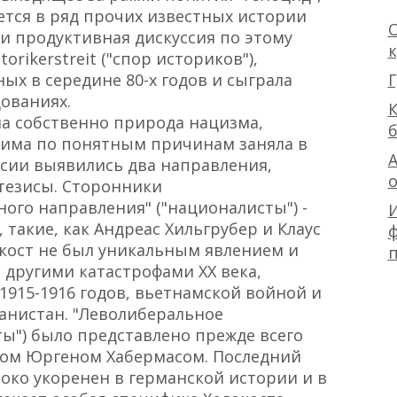
ется в ряд прочих известных истории
О
 и продуктивная дискуссия по этому
orikerstreit ("спор историков"),
Г
ых в середине 80-х годов и сыграла
ованиях.
К
ла собственно природа нацизма,
цима по понятным причинам заняла в
А
ссии выявились два направления,
тезисы. Сторонники
ого направления" ("националисты") -
 такие, как Андреас Хильгрубер и Клаус
ф
окост не был уникальным явлением и
 другими катастрофами XX века,
915-1916 годов, вьетнамской войной и
анистан. "Леволиберальное
ы") было представлено прежде всего
ом Юргеном Хабермасом. Последний
боко укоренен в германской истории и в