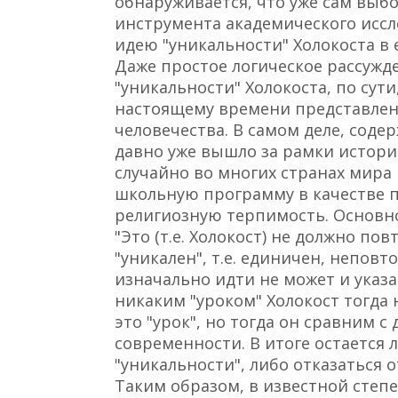
обнаруживается, что уже сам выбо
инструмента академического исс
идею "уникальности" Холокоста в
Даже простое логическое рассужд
"уникальности" Холокоста, по сут
настоящему времени представлени
человечества. В самом деле, соде
давно уже вышло за рамки историч
случайно во многих странах мира
школьную программу в качестве 
религиозную терпимость. Основно
"Это (т.е. Холокост) не должно по
"уникален", т.е. единичен, неповт
изначально идти не может и ука
никаким "уроком" Холокост тогда 
это "урок", но тогда он сравним 
современности. В итоге остается
"уникальности", либо отказаться о
Таким образом, в известной степ