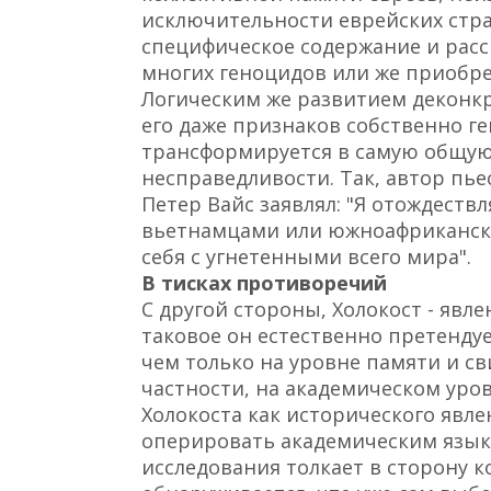
исключительности еврейских стра
специфическое содержание и расс
многих геноцидов или же приобре
Логическим же развитием деконк
его даже признаков собственно ге
трансформируется в самую общую
несправедливости. Так, автор пь
Петер Вайс заявлял: "Я отождествл
вьетнамцами или южноафриканск
себя с угнетенными всего мира".
В тисках противоречий
С другой стороны, Холокост - явле
таковое он естественно претендуе
чем только на уровне памяти и св
частности, на академическом уро
Холокоста как исторического явле
оперировать академическим языко
исследования толкает в сторону к