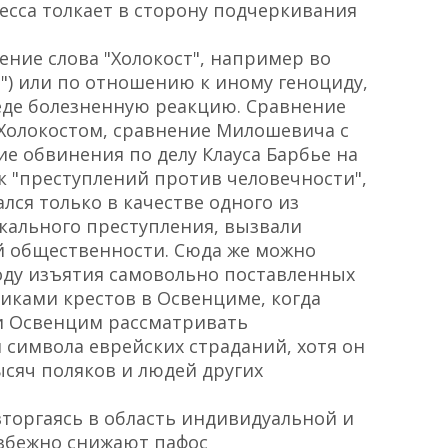
сса толкает в сторону подчеркивания
ение слова "Холокост", например во
") или по отношению к иному геноциду,
еде болезненную реакцию. Сравнение
 Холокостом, сравнение Милошевича с
е обвинения по делу Клауса Барбье на
к "преступлений против человечности",
лся только в качестве одного из
икального преступления, вызвали
 общественности. Сюда же можно
оду изъятия самовольно поставленных
иками крестов в Освенциме, когда
ли Освенцим рассматривать
 символа еврейских страданий, хотя он
ысяч поляков и людей других
вторгаясь в область индивидуальной и
избежно снижают пафос