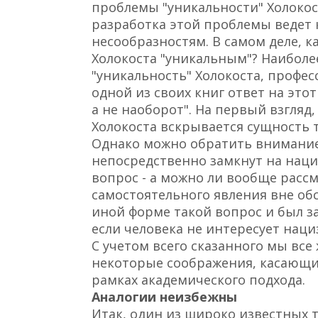
проблемы "уникальности" Холокос
разработка этой проблемы ведет
несообразностям. В самом деле, 
Холокоста "уникальным"? Наибол
"уникальность" Холокоста, профе
одной из своих книг ответ на это
а не наоборот". На первый взгляд
Холокоста вскрывается сущность 
Однако можно обратить внимание 
непосредственно замкнут на наци
вопрос - а можно ли вообще рассм
самостоятельного явления вне об
иной форме такой вопрос и был зад
если человека не интересует наци
С учетом всего сказанного мы все
некоторые соображения, касающие
рамках академического подхода.
Аналогии неизбежны
Итак, один из широко известных 