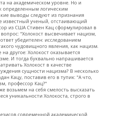
та на академическом уровне. Но и
 к определенным логическим
какие выводы следуют из признания
ее известный ученый, отстаивающий
ссор из США Стивен Кац сформулировал в
т вопрос: "Холокост высвечивает нацизм,
, ответ убедителен: исследованием
такого чудовищного явления, как нацизм.
на другое: Холокост оказывается
зме. И тогда буквально напрашивается
атривать Холокост в качестве
суждения сущности нацизма? В несколько
ан Кацу, поставив его в тупик: "А что,
зм, профессор Кац?"
 же возьмем на себя смелость высказать
ся уникальности Холокоста, строго в
тезисов современной академической