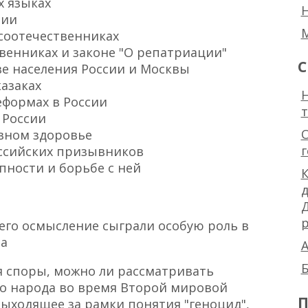
х языках
нии
 соотечественниках
твенниках и законе "О репатриации"
С
ве населения России и Москвы
казаках
Н
еформах в России
 России
ивном здоровье
оссийских призывников
упности и борьбе с ней
К
р
его осмысление сыграли особую роль в
ра
А
Б
я споры, можно ли рассматривать
го народа во время Второй мировой
П
выходящее за рамки понятия "геноцид",