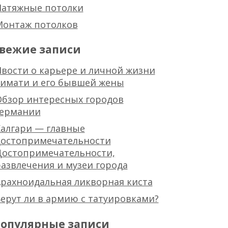
Натяжные потолки
Монтаж потолков
вежие записи
вости о карьере и личной жизни
тимати и его бывшей жены
Обзор интересных городов
германии
алгари — главные
достопримечательности
Достопримечательности,
азвлечения и музеи города
рахноидальная ликворная киста
ерут ли в армию с татуировками?
опулярные записи