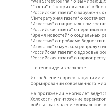
"Wall Street Journal" о вымирающи
"Газета" о "неприкасаемых" в Япо
"Российская газета" о зарубежных
"Литературная газета" о соотечес
"Известия" о национальном соста
"Российская газета" о переписи и 
"Время новостей" о социальных р
"Известия" о проблеме бедности в
"Известия" о мужском репродукт
"Российская газета" о здоровье р
"Российская газета" о наркопрест
… о геноциде и холокосте
Истребление евреев нацистами и 
формировании современного ми
На протяжении многих лет ведутс
Холокост - уничтожение еврейско
войны - как явление уникальное, 