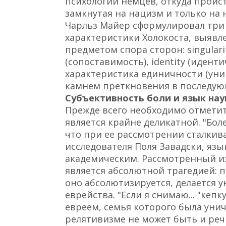
психологии немцев, откуда проист
замкнутая на нацизм и только на 
Чарльз Майер сформулировал три
характеристики Холокоста, выявл
предметом спора сторон: singulari
(сопоставимость), identity (иденти
характеристика единичности (уни
камнем преткновения в последую
Субъективность боли и язык нау
Прежде всего необходимо отметит
является крайне деликатной. "Бол
что при ее рассмотрении сталкив
исследователя Поля Завадски, язы
академическим. Рассмотренный из
является абсолютной трагедией: п
оно абсолютизируется, делается
еврейства. "Если я снимаю... "кепк
евреем, семья которого была унич
релятивизме не может быть и речи,