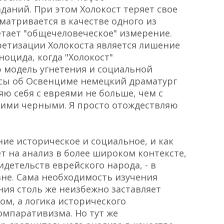
даний. При этом Холокост теряет свое
матривается в качестве одного из
тает "общечеловеческое" измерение.
ретизации Холокоста является лишение
ноцида, когда "Холокост"
 модель угнетения и социальной
есы об Освенциме немецкий драматург
яю себя с евреями не больше, чем с
ими черными. Я просто отождествляю
ние историческое и социальное, и как
т на анализ в более широком контексте,
идетельств еврейского народа, - в
вне. Сама необходимость изучения
ния столь же неизбежно заставляет
м, а логика исторического
омпаративизма. Но тут же