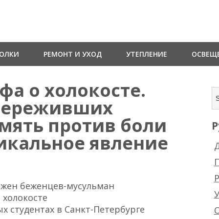
ТОЛКИ
РЕМОНТ И УХОД
УТЕПЛЕНИЕ
ОСВЕЩ
фа о холокосте.
переживших
амять против боли
Р
никальное явление
Д
Р
х жен беженцев-мусульман
и холокосте
ых студентах в Санкт-Петербурге