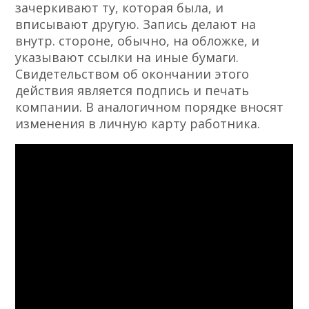
зачеркивают ту, которая была, и
вписывают другую. Запись делают на
внутр. стороне, обычно, на обложке, и
указывают ссылки на иные бумаги.
Свидетельством об окончании этого
действия является подпись и печать
компании. В аналогичном порядке вносят
изменения в личную карту работника.