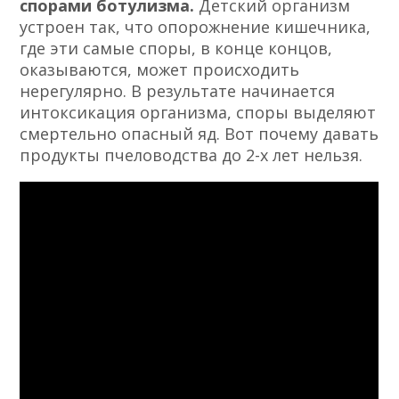
спорами ботулизма.
Детский организм
устроен так, что опорожнение кишечника,
где эти самые споры, в конце концов,
оказываются, может происходить
нерегулярно. В результате начинается
интоксикация организма, споры выделяют
смертельно опасный яд. Вот почему давать
продукты пчеловодства до 2-х лет нельзя.