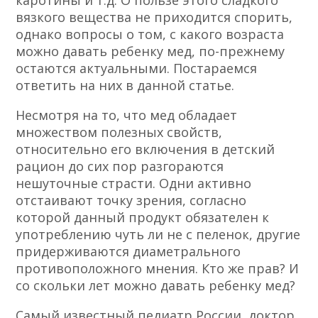
каротины и т.д. О пользе этого сладкого
вязкого вещества не приходится спорить,
однако вопросы о том, с какого возраста
можно давать ребенку мед, по-прежнему
остаются актуальными. Постараемся
ответить на них в данной статье.
Несмотря на то, что мед обладает
множеством полезных свойств,
относительно его включения в детский
рацион до сих пор разгораются
нешуточные страсти. Одни активно
отстаивают точку зрения, согласно
которой данный продукт обязателен к
употреблению чуть ли не с пеленок, другие
придерживаются диаметрального
противоположного мнения. Кто же прав? И
со скольки лет можно давать ребенку мед?
Самый известный педиатр России, доктор