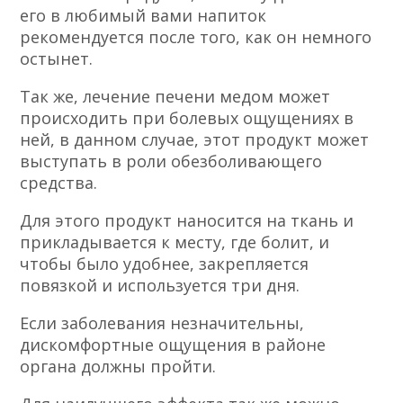
специалисты позволяют добавлять к нему
несколько ложечек натурального мёда.
После этого, это будет не только любимым
напитком, но и средством, которое
улучшит работу вашей печени.
В употреблении этого напитка нет
ограничений, существует лишь одно
правило, но оно касается пчелиного
нектара, и звучит оно следующим образом:
мёд категорически запрещается нагревать
больше +40 градусов, поэтому добавлять
его в любимый вами напиток
рекомендуется после того, как он немного
остынет.
Так же, лечение печени медом может
происходить при болевых ощущениях в
ней, в данном случае, этот продукт может