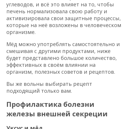
обмен веществ.
Можно выделить наиболее частые
проявления симптомов при проблемах в
работе печени, и так: наличие изжоги и
горького привкуса в полости рта и
болевые ощущения в районе правого
ребра.
Уже давно доказано, что пчелиный
продукт это источник большого
количества витамин, гормонов и
углеводов, и всё это влияет на то, чтобы
печень нормализовала свою работу и
активизировала свои защитные процессы,
которые на неё возложены в человеческом
организме.
Мёд можно употреблять самостоятельно и