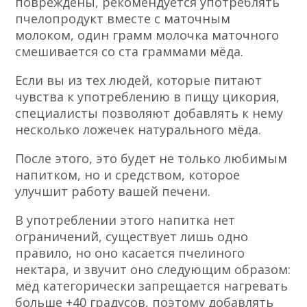
Специалисты поделились не большим
советом по поводу лечения
пчелопродуктом, после того как вы съели
ложечку мёда, рекомендуется принять
горизонтальное положение, именно на
правом боку, приблизительно на 20 мин.
Для облегчения восстановительного
процесса клеток, которые были
повреждены, рекомендуется употреблять
пчелопродукт вместе с маточным
молоком, один грамм молочка маточного
смешивается со ста граммами мёда.
Если вы из тех людей, которые питают
чувства к употреблению в пищу цикория,