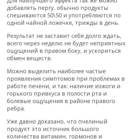
выступать в роли обезболивающего
средства.
Для этого продукт наносится на ткань и
прикладывается к месту, где болит, и
чтобы было удобнее, закрепляется
повязкой и используется три дня.
Если заболевания незначительны,
дискомфортные ощущения в районе
органа должны пройти.
Для наилучшего эффекта так же можно
добавлять пергу, обычно продукты
спешиваются 50\50 и употребляются по
одной чайной ложечке, трижды в день.
Результат не заставит себя долго ждать,
всего через неделю не будет неприятных
ощущений в правом боку, и ускориться