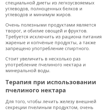
печенью.
Обилие подходящих ингредиентов
удивляет, это может быть сок из яблока,
масло из оливок, луковый сок или
шиповник.
Но при заболевании печени лучше всего
проходит терапия пчелиным продуктом.
Важно помнить, что помимо народных
рецептов и медикаментов, при проблемах
с печенью, важно придерживаться
специальной диеты из легкоусвояемых
углеводов, полноценных белков и
углеводов и минимум жиров.
Очень полезными продуктами является
творог, и обилие овощей и фруктов.
Требуется исключить из рациона питания