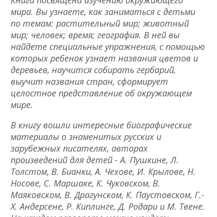
Книга посвящена изучению окружающего
мира. Вы узнаете, как заниматься с детьми
по темам: растительный мир; животный
мир; человек; время; география. В ней вы
найдете специальные упражнения, с помощью
которых ребенок узнает названия цветов и
деревьев, научится собирать гербарий,
выучит названия стран, сформирует
целостное представление об окружающем
мире.
В книгу вошли интересные биографические
материалы о знаменитых русских и
зарубежных писателях, авторах
произведений для детей - А. Пушкине, Л.
Толстом, В. Бианки, А. Чехове, И. Крылове, Н.
Носове, С. Маршаке, К. Чуковском, В.
Маяковском, В. Драгунском, К. Паустовском, Г.-
Х. Андерсене, Р. Киплинге, Д. Родари и М. Твене.