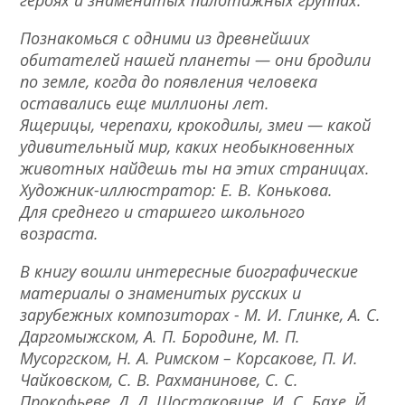
героях и знаменитых пилотажных группах.
Познакомься с одними из древнейших
обитателей нашей планеты — они бродили
по земле, когда до появления человека
оставались еще миллионы лет.
Ящерицы, черепахи, крокодилы, змеи — какой
удивительный мир, каких необыкновенных
животных найдешь ты на этих страницах.
Художник-иллюстратор: Е. В. Конькова.
Для среднего и старшего школьного
возраста.
В книгу вошли интересные биографические
материалы о знаменитых русских и
зарубежных композиторах - М. И. Глинке, А. С.
Даргомыжском, А. П. Бородине, М. П.
Мусоргском, Н. А. Римском – Корсакове, П. И.
Чайковском, С. В. Рахманинове, С. С.
Прокофьеве, Д. Д. Шостаковиче, И. С. Бахе, Й.