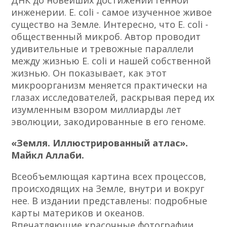
ДНК до новейших достижений генной
инженерии. E. coli - самое изученное живое
существо на Земле. Интересно, что E. coli -
общественный микроб. Автор проводит
удивительные и тревожные параллели
между жизнью E. coli и нашей собственной
жизнью. Он показывает, как этот
микроорганизм меняется практически на
глазах исследователей, раскрывая перед их
изумленным взором миллиарды лет
эволюции, закодированные в его геноме.
«Земля. Иллюстрированный атлас».
Майкл Аллаби.
Всеобъемлющая картина всех процессов,
происходящих на Земле, внутри и вокруг
нее. В издании представлены: подробные
карты материков и океанов.
Впечатляющие красочные фотографии.