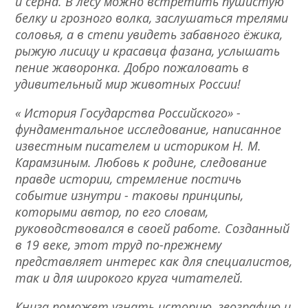
и серна. В лесу можно встретить пушистую
белку и грозного волка, заслушаться трелями
соловья, а в степи увидеть забавного ёжика,
рыжую лисицу и красавца фазана, услышать
пение жаворонка. Добро пожаловать в
удивительный мир животных России!
« История Государства Российского» -
фундаментальное исследование, написанное
известным писателем и историком Н. М.
Карамзиным. Любовь к родине, следование
правде истории, стремление постичь
событие изнутри - таковы принципы,
которыми автор, по его словам,
руководствовался в своей работе. Созданный
в 19 веке, этот труд по-прежнему
представляет интерес как для специалистов,
так и для широкого круга читателей.
Книга поможет узнать историю, географию и